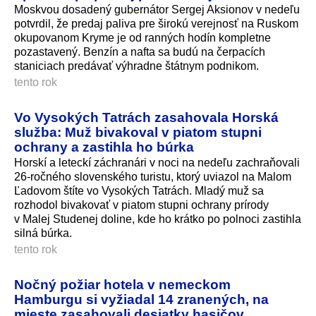
Moskvou dosadený gubernátor Sergej Aksionov v nedeľu
potvrdil, že predaj paliva pre širokú verejnosť na Ruskom
okupovanom Kryme je od ranných hodín kompletne
pozastavený. Benzín a nafta sa budú na čerpacích
staniciach predávať výhradne štátnym podnikom.
tento rok
Vo Vysokých Tatrách zasahovala Horská
služba: Muž bivakoval v piatom stupni
ochrany a zastihla ho búrka
Horskí a leteckí záchranári v noci na nedeľu zachraňovali
26-ročného slovenského turistu, ktorý uviazol na Malom
Ľadovom štíte vo Vysokých Tatrách. Mladý muž sa
rozhodol bivakovať v piatom stupni ochrany prírody
v Malej Studenej doline, kde ho krátko po polnoci zastihla
silná búrka.
tento rok
Nočný požiar hotela v nemeckom
Hamburgu si vyžiadal 14 zranených, na
mieste zasahovali desiatky hasičov