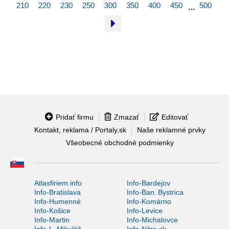
210
220
230
250
300
350
400
450
500
…
Pridať firmu
Zmazať
Editovať
Kontakt, reklama / Portaly.sk
Naše reklamné prvky
Všeobecné obchodné podmienky
Atlasfiriem.info
Info-Bardejov
Info-Bratislava
Info-Ban. Bystrica
Info-Humenné
Info-Komárno
Info-Košice
Info-Levice
Info-Martin
Info-Michalovce
Info-L. Mikuláš
Info-Nitra.sk