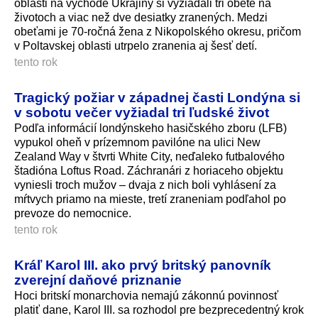
oblasti na východe Ukrajiny si vyžiadali tri obete na
životoch a viac než dve desiatky zranených. Medzi
obeťami je 70-ročná žena z Nikopolského okresu, pričom
v Poltavskej oblasti utrpelo zranenia aj šesť detí.
tento rok
Tragický požiar v západnej časti Londýna si
v sobotu večer vyžiadal tri ľudské život
Podľa informácií londýnskeho hasičského zboru (LFB)
vypukol oheň v prízemnom pavilóne na ulici New
Zealand Way v štvrti White City, neďaleko futbalového
štadióna Loftus Road. Záchranári z horiaceho objektu
vyniesli troch mužov – dvaja z nich boli vyhlásení za
mŕtvych priamo na mieste, tretí zraneniam podľahol po
prevoze do nemocnice.
tento rok
Kráľ Karol III. ako prvý britský panovník
zverejní daňové priznanie
Hoci britskí monarchovia nemajú zákonnú povinnosť
platiť dane, Karol III. sa rozhodol pre bezprecedentný krok