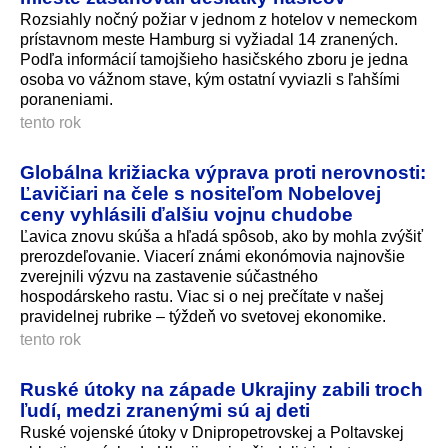
Rozsiahly nočný požiar v jednom z hotelov v nemeckom
prístavnom meste Hamburg si vyžiadal 14 zranených.
Podľa informácií tamojšieho hasičského zboru je jedna
osoba vo vážnom stave, kým ostatní vyviazli s ľahšími
poraneniami.
tento rok
Globálna križiacka výprava proti nerovnosti:
Ľavičiari na čele s nositeľom Nobelovej
ceny vyhlásili ďalšiu vojnu chudobe
Ľavica znovu skúša a hľadá spôsob, ako by mohla zvýšiť
prerozdeľovanie. Viacerí známi ekonómovia najnovšie
zverejnili výzvu na zastavenie súčastného
hospodárskeho rastu. Viac si o nej prečítate v našej
pravidelnej rubrike – týždeň vo svetovej ekonomike.
tento rok
Ruské útoky na západe Ukrajiny zabili troch
ľudí, medzi zranenými sú aj deti
Ruské vojenské útoky v Dnipropetrovskej a Poltavskej