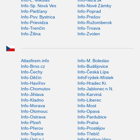
Info-Sp. Nová Ves
Info-Nové Zámky
Info-Piešťany
Info-Poprad
Info-Pov. Bystrica
Info-Prešov
Info-Prievidza
Info-Ružomberok
Info-Trenčín
Info-Trnava
Info-Žilina
Info-Zvolen
Atlasfirem.info
Info-M. Boleslav
Info-Brno.cz
Info-Budějovice
Info-Čechy
Info-Česká Lípa
Info-Děčín
InfoFrýdek-Místek
Info-Havířov
Info-Hradec Kr.
Info-Chomutov
Info-Jablonec n.N.
Info-Jihlava
Info-Karviná
Info-Kladno
Info-Liberec
Info-Morava
Info-Most
Info-Olomouc
Info-Opava
Info-Ostrava
Info-Pardubice
Info-Plzeň
Info-Praha
Info-Přerov
Info-Prostějov
Info-Teplice
Info-Třebíč
Info-Ústí n.L.
Info-Karlovy Vary