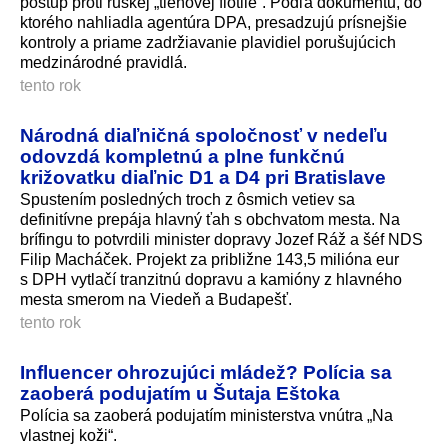
postup proti ruskej „tieňovej flotile“. Podľa dokumentu, do
ktorého nahliadla agentúra DPA, presadzujú prísnejšie
kontroly a priame zadržiavanie plavidiel porušujúcich
medzinárodné pravidlá.
tento rok
Národná diaľničná spoločnosť v nedeľu
odovzdá kompletnú a plne funkčnú
križovatku diaľnic D1 a D4 pri Bratislave
Spustením posledných troch z ôsmich vetiev sa
definitívne prepája hlavný ťah s obchvatom mesta. Na
brífingu to potvrdili minister dopravy Jozef Ráž a šéf NDS
Filip Macháček. Projekt za približne 143,5 milióna eur
s DPH vytlačí tranzitnú dopravu a kamióny z hlavného
mesta smerom na Viedeň a Budapešť.
tento rok
Influencer ohrozujúci mládež? Polícia sa
zaoberá podujatím u Šutaja Eštoka
Polícia sa zaoberá podujatím ministerstva vnútra „Na
vlastnej koži“.