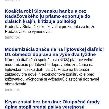
Koalícia robí Slovensku hanbu a cez
Radačovského ju priamo exportuje do
ďalších krajín, kritizuje politológ
Radoslav Štefančík skritizoval aj prezidenta za to, že
Radačovského vymenoval.
tento rok
Modernizácia značenia na liptovskej diaľnici
D1 obmedzí dopravu na vyše dva týždne
Národná diaľničná spoločnosť (NDS) plánuje veľkú
modernizáciu portálového dopravného značenia na
liptovskom úseku diaľnice D1. Práce na betonáži
základov pre nové, niekoľkotonové konštrukcie pred
križovatkou Východná si vyžiadajú čiastočné dopravné
obmedzenia.
tento rok
Krym zostal bez benzínu: Okupačné úrady
úplne stopli predaj paliva verejnosti