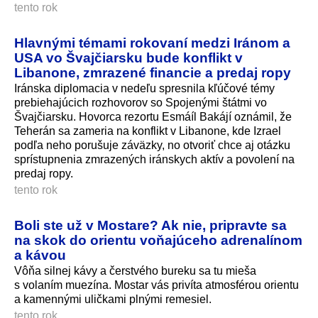
tento rok
Hlavnými témami rokovaní medzi Iránom a
USA vo Švajčiarsku bude konflikt v
Libanone, zmrazené financie a predaj ropy
Iránska diplomacia v nedeľu spresnila kľúčové témy
prebiehajúcich rozhovorov so Spojenými štátmi vo
Švajčiarsku. Hovorca rezortu Esmáíl Bakájí oznámil, že
Teherán sa zameria na konflikt v Libanone, kde Izrael
podľa neho porušuje záväzky, no otvoriť chce aj otázku
sprístupnenia zmrazených iránskych aktív a povolení na
predaj ropy.
tento rok
Boli ste už v Mostare? Ak nie, pripravte sa
na skok do orientu voňajúceho adrenalínom
a kávou
Vôňa silnej kávy a čerstvého bureku sa tu mieša
s volaním muezína. Mostar vás privíta atmosférou orientu
a kamennými uličkami plnými remesiel.
tento rok