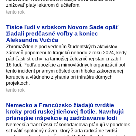
znižovať platy lekárom či učiteľom.
tento rok
Tisíce ľudí v srbskom Novom Sade opäť
žiadali predčasné voľby a koniec
Aleksandra Vučiča
Zhromaždenie pod vedením študentských aktivistov
zároveň pripomenulo tragickú nehodu z roku 2024, kedy
pád časti strechy na tamojšej železničnej stanici zabil
16 ľudí. Podľa opozície a mimovládnych organizácií bol
tento incident priamym dôsledkom hlboko zakorenenej
korupcie a vládneho zlyhania pri infraštruktúrnych
projektoch.
tento rok
Nemecko a Francúzsko žiadajú tvrdšie
kroky proti ruskej tieňovej flotile. Navrhujú
prísnejšie inšpekcie aj zadržiavanie lodí
Nemeckí a francúzski zákonodarcovia plánujú v pondelok
schváliť spoločný návrh, ktorý žiada radikálne tvrdší