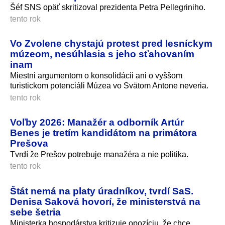
Šéf SNS opäť skritizoval prezidenta Petra Pellegriniho.
tento rok
Vo Zvolene chystajú protest pred lesníckym
múzeom, nesúhlasia s jeho sťahovaním
inam
Miestni argumentom o konsolidácii ani o vyššom
turistickom potenciáli Múzea vo Svätom Antone neveria.
tento rok
Voľby 2026: Manažér a odborník Artúr
Benes je tretím kandidátom na primátora
Prešova
Tvrdí že Prešov potrebuje manažéra a nie politika.
tento rok
Štát nemá na platy úradníkov, tvrdí SaS.
Denisa Saková hovorí, že ministerstvá na
sebe šetria
Ministerka hospodárstva kritizuje opozíciu, že chce