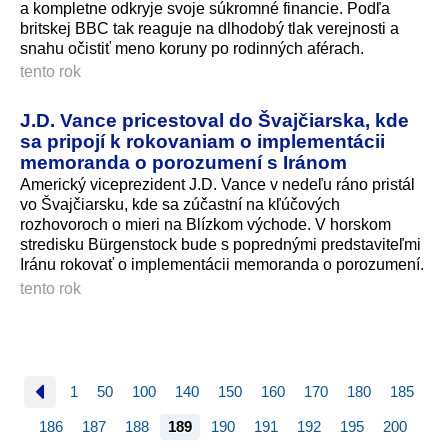
a kompletne odkryje svoje súkromné financie. Podľa
britskej BBC tak reaguje na dlhodobý tlak verejnosti a
snahu očistiť meno koruny po rodinných aférach.
tento rok
J.D. Vance pricestoval do Švajčiarska, kde
sa pripojí k rokovaniam o implementácii
memoranda o porozumení s Iránom
Americký viceprezident J.D. Vance v nedeľu ráno pristál
vo Švajčiarsku, kde sa zúčastní na kľúčových
rozhovoroch o mieri na Blízkom východe. V horskom
stredisku Bürgenstock bude s poprednými predstaviteľmi
Iránu rokovať o implementácii memoranda o porozumení.
tento rok
1
50
100
140
150
160
170
180
185
186
187
188
189
190
191
192
195
200