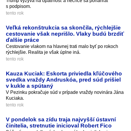
Trump vyzýva na opatrnosť a nechce sa ponáhľať
s podpisom.
tento rok
Veľká rekonštrukcia sa skončila, rýchlejšie
cestovanie však neprišlo. Vlaky budú brzdiť
ďalšie práce
Cestovanie vlakom na hlavnej trati malo byť po rokoch
rýchlejšie. Realita je však úplne iná.
tento rok
Kauza Kuciak: Eskorta priviedla kľúčového
svedka vraždy Andruskóa, pred súd prišiel
v kukle a spútaný
V Pezinku pokračuje súd v prípade vraždy novinára Jána
Kuciaka.
tento rok
V pondelok sa zídu traja najvyšší ústavní
činitelia, stretnutie inicioval Robert Fico