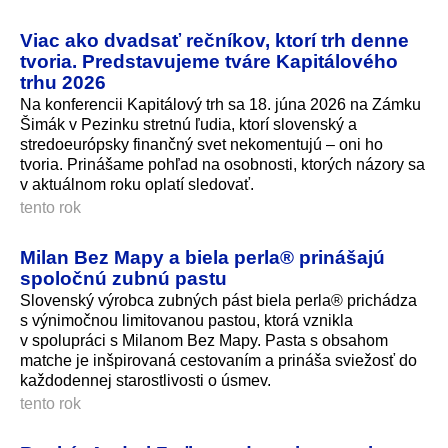
Viac ako dvadsať rečníkov, ktorí trh denne
tvoria. Predstavujeme tváre Kapitálového
trhu 2026
Na konferencii Kapitálový trh sa 18. júna 2026 na Zámku
Šimák v Pezinku stretnú ľudia, ktorí slovenský a
stredoeurópsky finančný svet nekomentujú – oni ho
tvoria. Prinášame pohľad na osobnosti, ktorých názory sa
v aktuálnom roku oplatí sledovať.
tento rok
Milan Bez Mapy a biela perla® prinášajú
spoločnú zubnú pastu
Slovenský výrobca zubných pást biela perla® prichádza
s výnimočnou limitovanou pastou, ktorá vznikla
v spolupráci s Milanom Bez Mapy. Pasta s obsahom
matche je inšpirovaná cestovaním a prináša sviežosť do
každodennej starostlivosti o úsmev.
tento rok