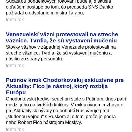
Súčasťou pondelkových rokovaní bude aj diskusia
o ďalšom postupe po tom, čo predseda SNS Danko
požiadal o odvolanie ministra Tarabu.
tento rok
Venezuelskí väzni protestovali na streche
väznice. Tvrdia, že sú vystavení mučeniu
Stovky väzňov v západnej Venezuele protestovali na
streche väznice. Tvrdia, že sú vystavení mučeniu a
násiliu zo strany personálu.
tento rok
Putinov kritik Chodorkovskij exkluzívne pre
Aktuality: Fico je nástroj, ktorý rozbíja
Európu
Chodorkovskij kedysi sedel pri stole s Putinom, dnes patrí
medzi jeho najtvrdších kritikov. V exkluzívnom rozhovore
pre Aktuality.sk bývalý najbohatší Rus varuje pred
„studenou vojnou“ s Ruskom aj o tom, prečo je podľa
neho Robert Fico nástrojom Moskvy.
tento rok