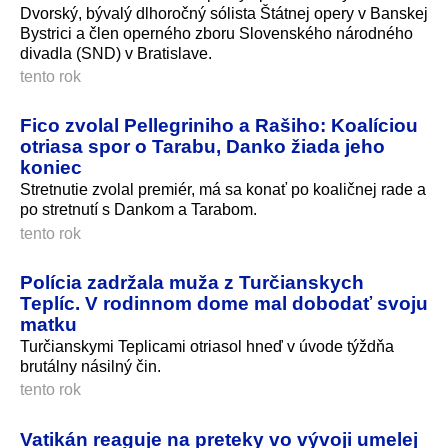
Dvorský, bývalý dlhoročný sólista Štátnej opery v Banskej
Bystrici a člen operného zboru Slovenského národného
divadla (SND) v Bratislave.
tento rok
Fico zvolal Pellegriniho a Rašiho: Koalíciou
otriasa spor o Tarabu, Danko žiada jeho
koniec
Stretnutie zvolal premiér, má sa konať po koaličnej rade a
po stretnutí s Dankom a Tarabom.
tento rok
Polícia zadržala muža z Turčianskych
Teplíc. V rodinnom dome mal dobodať svoju
matku
Turčianskymi Teplicami otriasol hneď v úvode týždňa
brutálny násilný čin.
tento rok
Vatikán reaguje na preteky vo vývoji umelej