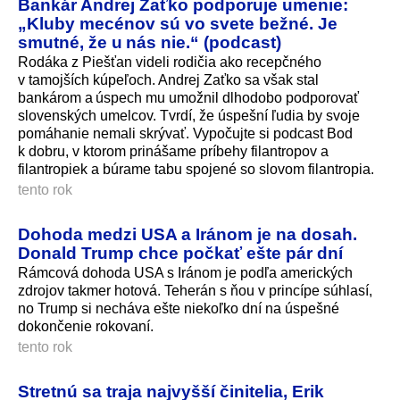
Bankár Andrej Zaťko podporuje umenie:
„Kluby mecénov sú vo svete bežné. Je
smutné, že u nás nie.“ (podcast)
Rodáka z Piešťan videli rodičia ako recepčného
v tamojších kúpeľoch. Andrej Zaťko sa však stal
bankárom a úspech mu umožnil dlhodobo podporovať
slovenských umelcov. Tvrdí, že úspešní ľudia by svoje
pomáhanie nemali skrývať. Vypočujte si podcast Bod
k dobru, v ktorom prinášame príbehy filantropov a
filantropiek a búrame tabu spojené so slovom filantropia.
tento rok
Dohoda medzi USA a Iránom je na dosah.
Donald Trump chce počkať ešte pár dní
Rámcová dohoda USA s Iránom je podľa amerických
zdrojov takmer hotová. Teherán s ňou v princípe súhlasí,
no Trump si necháva ešte niekoľko dní na úspešné
dokončenie rokovaní.
tento rok
Stretnú sa traja najvyšší činitelia, Erik