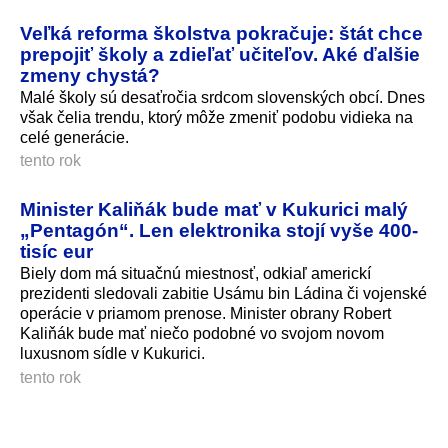
Veľká reforma školstva pokračuje: štát chce
prepojiť školy a zdieľať učiteľov. Aké ďalšie
zmeny chystá?
Malé školy sú desaťročia srdcom slovenských obcí. Dnes
však čelia trendu, ktorý môže zmeniť podobu vidieka na
celé generácie.
tento rok
Minister Kaliňák bude mať v Kukurici malý
„Pentagón“. Len elektronika stojí vyše 400-
tisíc eur
Biely dom má situačnú miestnosť, odkiaľ americkí
prezidenti sledovali zabitie Usámu bin Ládina či vojenské
operácie v priamom prenose. Minister obrany Robert
Kaliňák bude mať niečo podobné vo svojom novom
luxusnom sídle v Kukurici.
tento rok