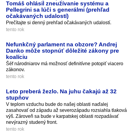
Tomáš ohlásil zneužívanie systému a
Pellegrini sa lúči s generálmi (prehľad
očakávaných udalostí)
Prečítajte si denný prehľad očakávaných udalostí.
tento rok
Nefunkčný parlament na obzore? Andrej
Danko môže stopnúť dôležité zákony pre
koalíciu
Šéf národniarov má možnosť definitívne potopiť viacero
zákonov.
tento rok
Leto preberá žezlo. Na juhu čakajú až 32
stupňov
V teplom vzduchu bude do našej oblasti naďalej
zasahovať od západu až severozápadu rozsiahla tlaková
výš. Zároveň sa bude v karpatskej oblasti rozpadávať
nevýrazný studený front.
tento rok