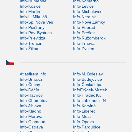
Info-Humenné
Info-Komárno
Info-Košice
Info-Levice
Info-Martin
Info-Michalovce
Info-L. Mikuláš
Info-Nitra.sk
Info-Sp. Nová Ves
Info-Nové Zámky
Info-Piešťany
Info-Poprad
Info-Pov. Bystrica
Info-Prešov
Info-Prievidza
Info-Ružomberok
Info-Trenčín
Info-Trnava
Info-Žilina
Info-Zvolen
Atlasfirem.info
Info-M. Boleslav
Info-Brno.cz
Info-Budějovice
Info-Čechy
Info-Česká Lípa
Info-Děčín
InfoFrýdek-Místek
Info-Havířov
Info-Hradec Kr.
Info-Chomutov
Info-Jablonec n.N.
Info-Jihlava
Info-Karviná
Info-Kladno
Info-Liberec
Info-Morava
Info-Most
Info-Olomouc
Info-Opava
Info-Ostrava
Info-Pardubice