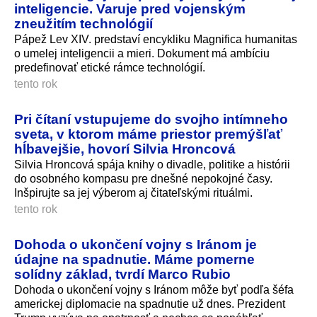
inteligencie. Varuje pred vojenským
zneužitím technológií
Pápež Lev XIV. predstaví encykliku Magnifica humanitas
o umelej inteligencii a mieri. Dokument má ambíciu
predefinovať etické rámce technológií.
tento rok
Pri čítaní vstupujeme do svojho intímneho
sveta, v ktorom máme priestor premýšľať
hĺbavejšie, hovorí Silvia Hroncová
Silvia Hroncová spája knihy o divadle, politike a histórii
do osobného kompasu pre dnešné nepokojné časy.
Inšpirujte sa jej výberom aj čitateľskými rituálmi.
tento rok
Dohoda o ukončení vojny s Iránom je
údajne na spadnutie. Máme pomerne
solídny základ, tvrdí Marco Rubio
Dohoda o ukončení vojny s Iránom môže byť podľa šéfa
americkej diplomacie na spadnutie už dnes. Prezident