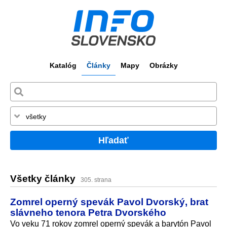
Katalóg
Články
Mapy
Obrázky
Hľadať
Všetky články
305. strana
Zomrel operný spevák Pavol Dvorský, brat
slávneho tenora Petra Dvorského
Vo veku 71 rokov zomrel operný spevák a barytón Pavol