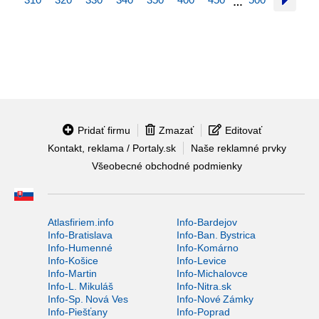
…
Pridať firmu
Zmazať
Editovať
Kontakt, reklama / Portaly.sk
Naše reklamné prvky
Všeobecné obchodné podmienky
Atlasfiriem.info
Info-Bardejov
Info-Bratislava
Info-Ban. Bystrica
Info-Humenné
Info-Komárno
Info-Košice
Info-Levice
Info-Martin
Info-Michalovce
Info-L. Mikuláš
Info-Nitra.sk
Info-Sp. Nová Ves
Info-Nové Zámky
Info-Piešťany
Info-Poprad