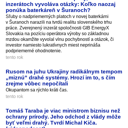
inzerátoch vyvoláva otázky: Koľko naozaj
ponúka baterkáreň v Šuranoch?
Sľuby o nadpriemerných platoch v novej baterkárni
v Šuranoch narazili na tvrdú realitu slovenského trhu
práce. Zverejnený inzerát spoločnosti GIB EnergyX
Slovakia na pozíciu operátora výroby so základnou
mzdou okamžite vyvolal vlnu pochybností a otázok, či
investor namiesto lukratívnych miest neprináša
podpriemerné ohodnotenie.
tento rok
Rusom na juhu Ukrajiny radikálnym tempom
„miznú” drahé systémy. Hrozí im to, s čím
zrejme vôbec nepočítali
Okupantom sa rýchlo kráti čas.
tento rok
Tomáš Taraba je viac ministrom biznisu než
ochrany prírody. Jeho odchod z vlády môže
byť veľmi drahý. Tvrdí Michal Kiča.