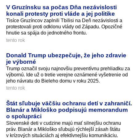
V Gruzínsku sa počas Dňa nezávislosti
konali protesty proti vláde a jej politike
Tisíce Gruzíncov zaplnili Tbilisi na Deň nezávislosti a
protestovali proti odklonu vlády od Západu. Opozičné
hnutie sa spája do jednotného frontu.
tento rok
Donald Trump ubezpečuje, že jeho zdravie
je výborné
Trump označil svoju najnovšiu preventívnu prehliadku za
výbornú. Ide už o tretie verejne oznámené vyšetrenie od
jeho návratu do Bieleho domu v roku 2025.
tento rok
Štát sľubuje väčšiu ochranu detí v zahraničí.
Blanár a Mikloško podpisujú memorandum
o spolupráci
Slovenské deti v cudzine majú mať silnejšiu ochranu
práv. Blanár a Mikloško sľubujú rýchlejší zásah štátu
v krízových situáciách aj efektívnejšiu komunikáciu.