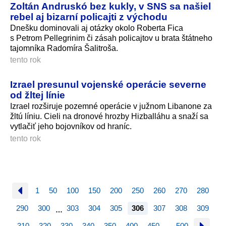
Zoltán Andruskó bez kukly, v SNS sa našiel
rebel aj bizarní policajti z východu
Dnešku dominovali aj otázky okolo Roberta Fica
s Petrom Pellegrinim či zásah policajtov u brata štátneho
tajomníka Radomíra Šalitroša.
tento rok
Izrael presunul vojenské operácie severne
od žltej línie
Izrael rozširuje pozemné operácie v južnom Libanone za
žltú líniu. Cieli na dronové hrozby Hizballáhu a snaží sa
vytlačiť jeho bojovníkov od hraníc.
tento rok
1
50
100
150
200
250
260
270
280
290
300
303
304
305
306
307
308
309
…
310
320
330
340
350
400
450
500