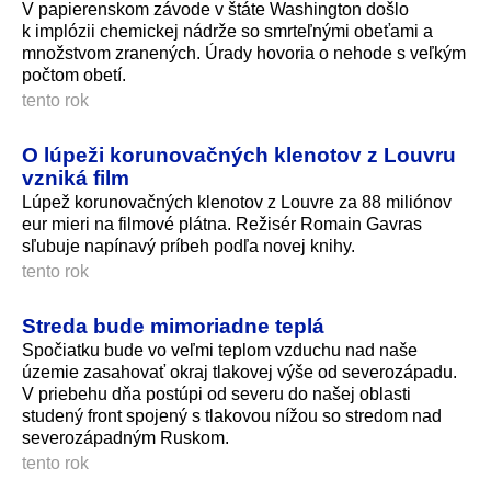
V papierenskom závode v štáte Washington došlo
k implózii chemickej nádrže so smrteľnými obeťami a
množstvom zranených. Úrady hovoria o nehode s veľkým
počtom obetí.
tento rok
O lúpeži korunovačných klenotov z Louvru
vzniká film
Lúpež korunovačných klenotov z Louvre za 88 miliónov
eur mieri na filmové plátna. Režisér Romain Gavras
sľubuje napínavý príbeh podľa novej knihy.
tento rok
Streda bude mimoriadne teplá
Spočiatku bude vo veľmi teplom vzduchu nad naše
územie zasahovať okraj tlakovej výše od severozápadu.
V priebehu dňa postúpi od severu do našej oblasti
studený front spojený s tlakovou nížou so stredom nad
severozápadným Ruskom.
tento rok