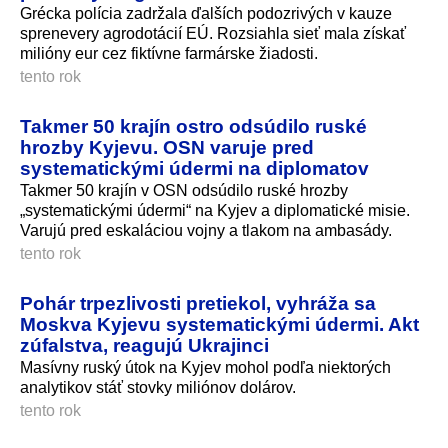
Grécka polícia zadržala ďalších podozrivých v kauze
sprenevery agrodotácií EÚ. Rozsiahla sieť mala získať
milióny eur cez fiktívne farmárske žiadosti.
tento rok
Takmer 50 krajín ostro odsúdilo ruské
hrozby Kyjevu. OSN varuje pred
systematickými údermi na diplomatov
Takmer 50 krajín v OSN odsúdilo ruské hrozby
„systematickými údermi“ na Kyjev a diplomatické misie.
Varujú pred eskaláciou vojny a tlakom na ambasády.
tento rok
Pohár trpezlivosti pretiekol, vyhráža sa
Moskva Kyjevu systematickými údermi. Akt
zúfalstva, reagujú Ukrajinci
Masívny ruský útok na Kyjev mohol podľa niektorých
analytikov stáť stovky miliónov dolárov.
tento rok