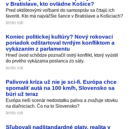
v Bratislave, kto ovládne Košice?
Pred októbrovými voľbami do samospráv sa črtajú ich
favoriti. Kto má najväčšie šance v Bratislave a Košiciach?
tento rok
Koniec politickej kultúry? Nový rokovací
poriadok odštartoval tvrdým konfliktom a
vykázaním z parlamentu
Hneď úvod schôdze poznačil ostrý konflikt, ktorý vyústil
do prvého vykázania poslanca zo sály.
tento rok
Palivová kríza už nie je sci-fi. Európa chce
spomaliť autá na 100 km/h, Slovensko sa
búri už teraz
Európa rieši scenár nedostatku paliva a zvažuje stovku
na diaľniciach. Čo na to Slovensko?
tento rok
Sľubovali nadštandardné platy, realita v