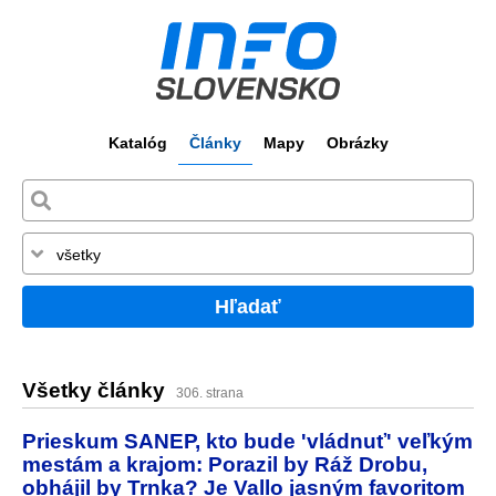
Katalóg
Články
Mapy
Obrázky
Hľadať
Všetky články
306. strana
Prieskum SANEP, kto bude 'vládnuť' veľkým
mestám a krajom: Porazil by Ráž Drobu,
obhájil by Trnka? Je Vallo jasným favoritom