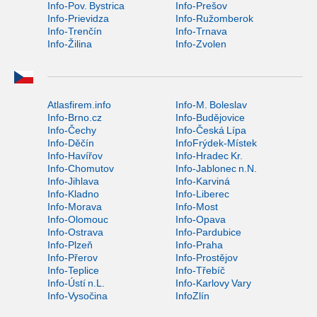
Info-Pov. Bystrica
Info-Prešov
Info-Prievidza
Info-Ružomberok
Info-Trenčín
Info-Trnava
Info-Žilina
Info-Zvolen
Atlasfirem.info
Info-M. Boleslav
Info-Brno.cz
Info-Budějovice
Info-Čechy
Info-Česká Lípa
Info-Děčín
InfoFrýdek-Místek
Info-Havířov
Info-Hradec Kr.
Info-Chomutov
Info-Jablonec n.N.
Info-Jihlava
Info-Karviná
Info-Kladno
Info-Liberec
Info-Morava
Info-Most
Info-Olomouc
Info-Opava
Info-Ostrava
Info-Pardubice
Info-Plzeň
Info-Praha
Info-Přerov
Info-Prostějov
Info-Teplice
Info-Třebíč
Info-Ústí n.L.
Info-Karlovy Vary
Info-Vysočina
InfoZlín