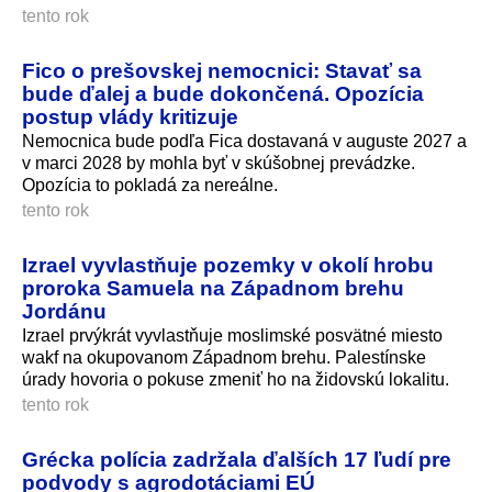
tento rok
Fico o prešovskej nemocnici: Stavať sa
bude ďalej a bude dokončená. Opozícia
postup vlády kritizuje
Nemocnica bude podľa Fica dostavaná v auguste 2027 a
v marci 2028 by mohla byť v skúšobnej prevádzke.
Opozícia to pokladá za nereálne.
tento rok
Izrael vyvlastňuje pozemky v okolí hrobu
proroka Samuela na Západnom brehu
Jordánu
Izrael prvýkrát vyvlastňuje moslimské posvätné miesto
wakf na okupovanom Západnom brehu. Palestínske
úrady hovoria o pokuse zmeniť ho na židovskú lokalitu.
tento rok
Grécka polícia zadržala ďalších 17 ľudí pre
podvody s agrodotáciami EÚ