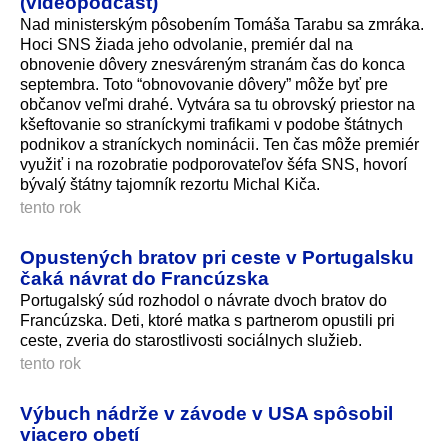
(videopodcast)
Nad ministerským pôsobením Tomáša Tarabu sa zmráka.
Hoci SNS žiada jeho odvolanie, premiér dal na
obnovenie dôvery znesváreným stranám čas do konca
septembra. Toto “obnovovanie dôvery” môže byť pre
občanov veľmi drahé. Vytvára sa tu obrovský priestor na
kšeftovanie so straníckymi trafikami v podobe štátnych
podnikov a straníckych nominácii. Ten čas môže premiér
využiť i na rozobratie podporovateľov šéfa SNS, hovorí
bývalý štátny tajomník rezortu Michal Kiča.
tento rok
Opustených bratov pri ceste v Portugalsku
čaká návrat do Francúzska
Portugalský súd rozhodol o návrate dvoch bratov do
Francúzska. Deti, ktoré matka s partnerom opustili pri
ceste, zveria do starostlivosti sociálnych služieb.
tento rok
Výbuch nádrže v závode v USA spôsobil
viacero obetí