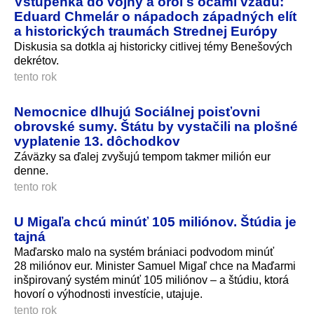
Vstupenka do vojny a orol s očami vzadu:
Eduard Chmelár o nápadoch západných elít
a historických traumách Strednej Európy
Diskusia sa dotkla aj historicky citlivej témy Benešových
dekrétov.
tento rok
Nemocnice dlhujú Sociálnej poisťovni
obrovské sumy. Štátu by vystačili na plošné
vyplatenie 13. dôchodkov
Záväzky sa ďalej zvyšujú tempom takmer milión eur
denne.
tento rok
U Migaľa chcú minúť 105 miliónov. Štúdia je
tajná
Maďarsko malo na systém brániaci podvodom minúť
28 miliónov eur. Minister Samuel Migaľ chce na Maďarmi
inšpirovaný systém minúť 105 miliónov – a štúdiu, ktorá
hovorí o výhodnosti investície, utajuje.
tento rok