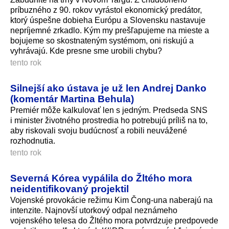
príbuzného z 90. rokov vyrástol ekonomický predátor,
ktorý úspešne dobieha Európu a Slovensku nastavuje
nepríjemné zrkadlo. Kým my prešľapujeme na mieste a
bojujeme so skostnateným systémom, oni riskujú a
vyhrávajú. Kde presne sme urobili chybu?
tento rok
Silnejší ako ústava je už len Andrej Danko
(komentár Martina Behula)
Premiér môže kalkulovať len s jedným. Predseda SNS
i minister životného prostredia ho potrebujú príliš na to,
aby riskovali svoju budúcnosť a robili neuvážené
rozhodnutia.
tento rok
Severná Kórea vypálila do Žltého mora
neidentifikovaný projektil
Vojenské provokácie režimu Kim Čong-una naberajú na
intenzite. Najnovší utorkový odpal neznámeho
vojenského telesa do Žltého mora potvrdzuje predpovede