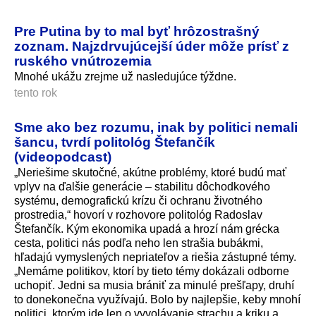
Pre Putina by to mal byť hrôzostrašný
zoznam. Najzdrvujúcejší úder môže prísť z
ruského vnútrozemia
Mnohé ukážu zrejme už nasledujúce týždne.
tento rok
Sme ako bez rozumu, inak by politici nemali
šancu, tvrdí politológ Štefančík
(videopodcast)
„Neriešime skutočné, akútne problémy, ktoré budú mať
vplyv na ďalšie generácie – stabilitu dôchodkového
systému, demografickú krízu či ochranu životného
prostredia,“ hovorí v rozhovore politológ Radoslav
Štefančík. Kým ekonomika upadá a hrozí nám grécka
cesta, politici nás podľa neho len strašia bubákmi,
hľadajú vymyslených nepriateľov a riešia zástupné témy.
„Nemáme politikov, ktorí by tieto témy dokázali odborne
uchopiť. Jedni sa musia brániť za minulé prešľapy, druhí
to donekonečna využívajú. Bolo by najlepšie, keby mnohí
politici, ktorým ide len o vyvolávanie strachu a kriku a