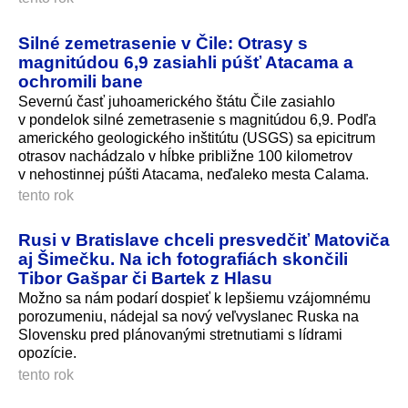
Silné zemetrasenie v Čile: Otrasy s
magnitúdou 6,9 zasiahli púšť Atacama a
ochromili bane
Severnú časť juhoamerického štátu Čile zasiahlo
v pondelok silné zemetrasenie s magnitúdou 6,9. Podľa
amerického geologického inštitútu (USGS) sa epicitrum
otrasov nachádzalo v hĺbke približne 100 kilometrov
v nehostinnej púšti Atacama, neďaleko mesta Calama.
tento rok
Rusi v Bratislave chceli presvedčiť Matoviča
aj Šimečku. Na ich fotografiách skončili
Tibor Gašpar či Bartek z Hlasu
Možno sa nám podarí dospieť k lepšiemu vzájomnému
porozumeniu, nádejal sa nový veľvyslanec Ruska na
Slovensku pred plánovanými stretnutiami s lídrami
opozície.
tento rok