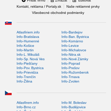
Pridať firmu
Zmazať
Editovať
Kontakt, reklama / Portaly.sk
Naše reklamné prvky
Všeobecné obchodné podmienky
Atlasfiriem.info
Info-Bardejov
Info-Bratislava
Info-Ban. Bystrica
Info-Humenné
Info-Komárno
Info-Košice
Info-Levice
Info-Martin
Info-Michalovce
Info-L. Mikuláš
Info-Nitra.sk
Info-Sp. Nová Ves
Info-Nové Zámky
Info-Piešťany
Info-Poprad
Info-Pov. Bystrica
Info-Prešov
Info-Prievidza
Info-Ružomberok
Info-Trenčín
Info-Trnava
Info-Žilina
Info-Zvolen
Atlasfirem.info
Info-M. Boleslav
Info-Brno.cz
Info-Budějovice