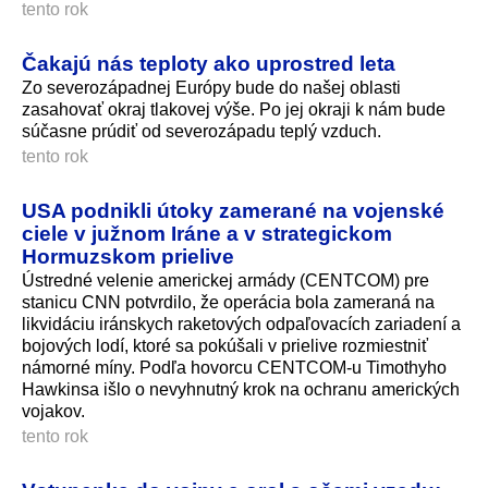
tento rok
Čakajú nás teploty ako uprostred leta
Zo severozápadnej Európy bude do našej oblasti
zasahovať okraj tlakovej výše. Po jej okraji k nám bude
súčasne prúdiť od severozápadu teplý vzduch.
tento rok
USA podnikli útoky zamerané na vojenské
ciele v južnom Iráne a v strategickom
Hormuzskom prielive
Ústredné velenie americkej armády (CENTCOM) pre
stanicu CNN potvrdilo, že operácia bola zameraná na
likvidáciu iránskych raketových odpaľovacích zariadení a
bojových lodí, ktoré sa pokúšali v prielive rozmiestniť
námorné míny. Podľa hovorcu CENTCOM-u Timothyho
Hawkinsa išlo o nevyhnutný krok na ochranu amerických
vojakov.
tento rok