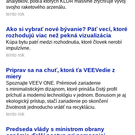
analytikov, podľa ktorých KĽDR masívne zrýchľuje vývoj
svojho raketového arzenálu.
tento rok
Ako si vybrať nové bývanie? Päť vecí, ktoré
rozhodujú viac než pekná vizualizácia
Kúpa bytu patrí medzi rozhodnutia, ktoré človek nerobí
impulzívne.
tento rok
Priprav sa na chuť, ktorá ťa VEEVedie z
miery
Spoznajte VEEV ONE. Prémiové zariadenie
s minimalistickým dizajnom, ktoré prináša čistý profil
príchutí a modernú technológiu v jednom. Bonusom je aj
ekologický prístup, stačí zariadenie po skončení
životnosti jednoducho vrátiť na recykláciu.
tento rok
Predseda vlády s ministrom obrany