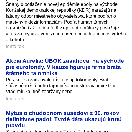
Snahy o potlačenie novej epidémie eboly na východe
Konžskej demokratickej republiky (KDR) narážajú na
fatálny odpor miestneho obyvateľstva, ktoré podľahlo
masívnym dezinformáciám. Podľa humanitárnych
organizácií až tretina ľudí v epicentre nákazy považuje
vírus za mýtus a verí, že ich pred ním ochráni pitie tvrdého
alkoholu.
tento rok
Akcia Aurelia: ÚBOK zasahoval na východe
pre eurofondy. V kauze figuruje firma brata
štátneho tajomníka
Pri akcii sa zaisťovali prístroje aj dokumenty. Brat
súčasného štátneho tajomníka ministerstva investícií
Vladimír Šalitroš zadržaný nebol.
tento rok
Mýtus o chudobnom susedovi z 90. rokov
definitívne padol: Tvrdé dáta ukazujú krutú
pravdu
Zabudnite na trhy v Novom Targu. Z chudobného