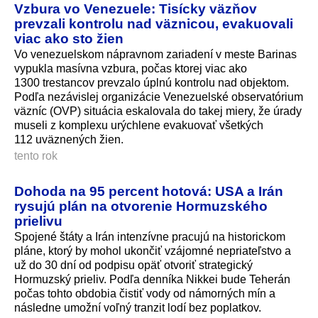
Vzbura vo Venezuele: Tisícky väzňov
prevzali kontrolu nad väznicou, evakuovali
viac ako sto žien
Vo venezuelskom nápravnom zariadení v meste Barinas
vypukla masívna vzbura, počas ktorej viac ako
1300 trestancov prevzalo úplnú kontrolu nad objektom.
Podľa nezávislej organizácie Venezuelské observatórium
väzníc (OVP) situácia eskalovala do takej miery, že úrady
museli z komplexu urýchlene evakuovať všetkých
112 uväznených ži­en.
tento rok
Dohoda na 95 percent hotová: USA a Irán
rysujú plán na otvorenie Hormuzského
prielivu
Spojené štáty a Irán intenzívne pracujú na historickom
pláne, ktorý by mohol ukončiť vzájomné nepriateľstvo a
už do 30 dní od podpisu opäť otvoriť strategický
Hormuzský prieliv. Podľa denníka Nikkei bude Teherán
počas tohto obdobia čistiť vody od námorných mín a
následne umožní voľný tranzit lodí bez poplatkov.