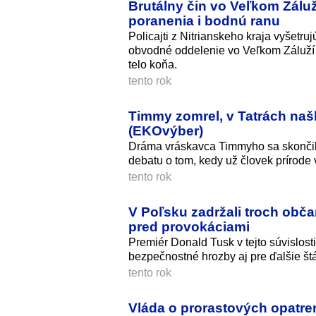
Brutálny čin vo Veľkom Záluží
poranenia i bodnú ranu
Policajti z Nitrianskeho kraja vyšetr
obvodné oddelenie vo Veľkom Záluží s
telo koňa.
tento rok
Timmy zomrel, v Tatrách našli
(EKOvýber)
Dráma vráskavca Timmyho sa skončila 
debatu o tom, kedy už človek prírode
tento rok
V Poľsku zadržali troch obč
pred provokáciami
Premiér Donald Tusk v tejto súvislosti
bezpečnostné hrozby aj pre ďalšie štá
tento rok
Vláda o prorastových opatren