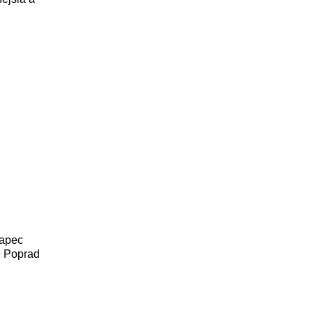
lapec
e Poprad