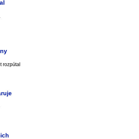
al
a
rny
t rozpútal
ruje
e
 ich