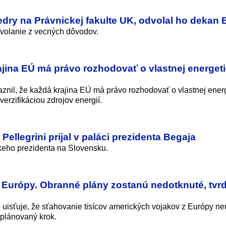
edry na Právnickej fakulte UK, odvolal ho dekan 
dvolanie z vecných dôvodov.
jina EÚ má právo rozhodovať o vlastnej energeti
nil, že každá krajina EÚ má právo rozhodovať o vlastnej energ
verzifikáciou zdrojov energií.
ellegrini prijal v paláci prezidenta Begaja
skeho prezidenta na Slovensku.
z Európy. Obranné plány zostanú nedotknuté, tvrd
uisťuje, že sťahovanie tisícov amerických vojakov z Európy n
 plánovaný krok.