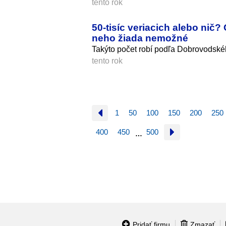
tento rok
50-tisíc veriacich alebo nič?
neho žiada nemožné
Takýto počet robí podľa Dobrovodskéh
tento rok
1
50
100
150
200
250
400
450
500
…
Pridať firmu
Zmazať