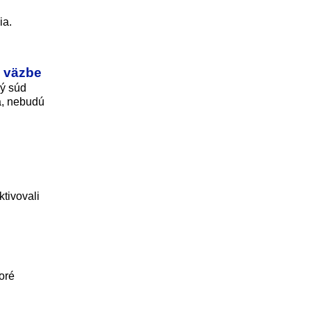
ia.
o väzbe
ký súd
na, nebudú
tivovali
oré