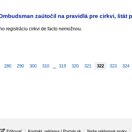
 Ombudsman zaútočil na pravidlá pre cirkvi, štát 
o registráciu cirkvi de facto nemožnou.
280
290
300
310
319
320
321
322
323
324
…
Editovať
Kontakt, reklama / Portaly.sk
Naše reklamné prvky