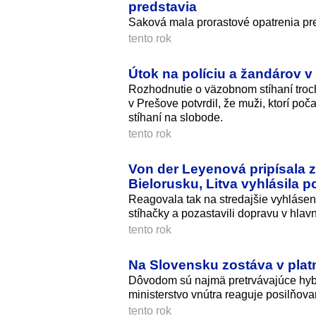
predstavia
Saková mala prorastové opatrenia pre
tento rok
Útok na políciu a žandárov v
Rozhodnutie o väzobnom stíhaní troch
v Prešove potvrdil, že muži, ktorí po
stíhaní na slobode.
tento rok
Von der Leyenová pripísala 
Bielorusku, Litva vyhlásila 
Reagovala tak na stredajšie vyhláseni
stíhačky a pozastavili dopravu v hlav
tento rok
Na Slovensku zostáva v platn
Dôvodom sú najmä pretrvávajúce hybri
ministerstvo vnútra reaguje posilňov
tento rok