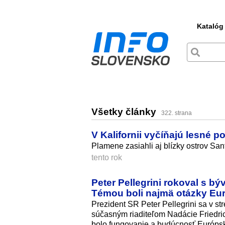
Katalóg
Všetky články
322. strana
V Kalifornii vyčíňajú lesné p
Plamene zasiahli aj blízky ostrov San
tento rok
Peter Pellegrini rokoval s 
Témou boli najmä otázky Eur
Prezident SR Peter Pellegrini sa v s
súčasným riaditeľom Nadácie Friedri
bolo fungovanie a budúcnosť Európske