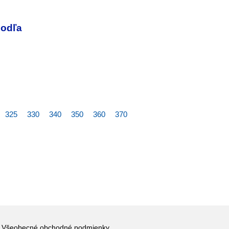
podľa
325
330
340
350
360
370
Všeobecné obchodné podmienky