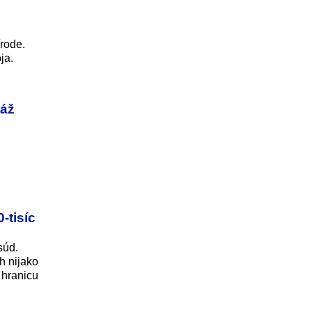
rode.
ja.
táž
-tisíc
súd.
h nijako
 hranicu