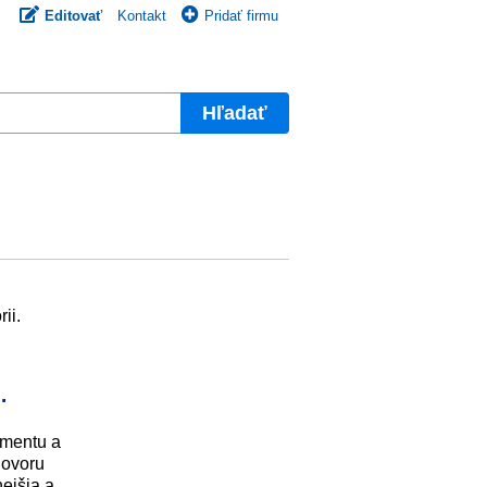
Editovať
Kontakt
Pridať firmu
Hľadať
ii.
.
amentu a
hovoru
ejšia a