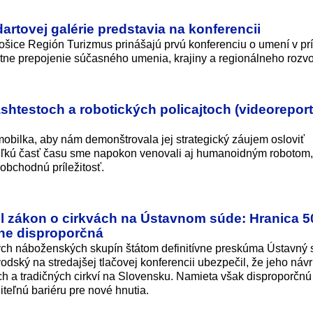
artovej galérie predstavia na konferencii
ice Región Turizmus prinášajú prvú konferenciu o umení v prí
tne prepojenie súčasného umenia, krajiny a regionálneho rozvo
ashtestoch a robotických policajtoch (videorepor
obilka, aby nám demonštrovala jej strategický záujem osloviť
ľkú časť času sme napokon venovali aj humanoidným robotom,
 obchodnú príležitosť.
zákon o cirkvách na Ústavnom súde: Hranica 50
mne disproporčná
ch náboženských skupín štátom definitívne preskúma Ústavný 
ský na stredajšej tlačovej konferencii ubezpečil, že jeho návr
ch a tradičných cirkví na Slovensku. Namieta však disproporčnú
iteľnú bariéru pre nové hnutia.