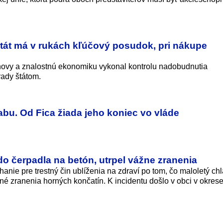
tát má v rukách kľúčový posudok, pri nákupe
ovy a znalostnú ekonomiku vykonal kontrolu nadobudnutia
rady štátom.
abu. Od Fica žiada jeho koniec vo vláde
 do čerpadla na betón, utrpel vážne zranenia
íhanie pre trestný čin ublíženia na zdraví po tom, čo maloletý ch
né zranenia horných končatín. K incidentu došlo v obci v okres