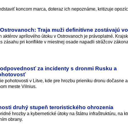
dstaviť koncom marca, doteraz ich nepoznáme, kritizuje opozíc
 Ostrovanoch: Traja muži definitívne zostávajú v
 aktérov aprílového útoku v Ostrovanoch je právoplatné. Krajs
čas zásahu pri konflikte v miestnej osade napadli strážcov záko
zodpovednosť za incidenty s dronmi Rusku a
pohotovosť
e pohotovosti v Litve, kde pre hrozbu prieniku dronu dočasne ak
nom meste Vilnius.
osti druhý stupeň teroristického ohrozenia
dné hrozby a kybernetické útoky na štátnu infraštruktúru, na kt
aním obrany.