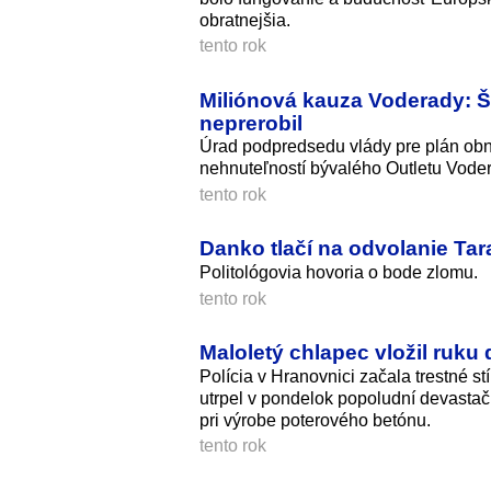
obratnejšia.
tento rok
Miliónová kauza Voderady: Š
neprerobil
Úrad podpredsedu vlády pre plán obn
nehnuteľností bývalého Outletu Vode
tento rok
Danko tlačí na odvolanie Tar
Politológovia hovoria o bode zlomu.
tento rok
Maloletý chlapec vložil ruku
Polícia v Hranovnici začala trestné st
utrpel v pondelok popoludní devastač
pri výrobe poterového betónu.
tento rok