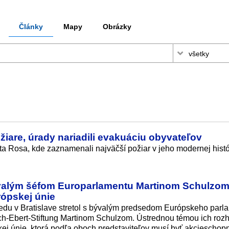
Články
Mapy
Obrázky
ožiare, úrady nariadili evakuáciu obyvateľov
ta Rosa, kde zaznamenali najväčší požiar v jeho modernej histór
bývalým šéfom Europarlamentu Martinom Schulzom
ópskej únie
tredu v Bratislave stretol s bývalým predsedom Európskeho parl
ch-Ebert-Stiftung Martinom Schulzom. Ústrednou témou ich roz
j únie, ktorá podľa oboch predstaviteľov musí byť akcieschopn