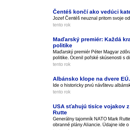
Čentéš končí ako vedúci kat
Jozef Čentéš neuznal pritom svoje o
tento rok
Maďarský premiér: Každá kra
politike
Maďarský premiér Péter Magyar zdôraz
politike. Ocenil poľské skúsenosti s di
tento rok
Albánsko klope na dvere EÚ. P
Ide o historicky prvú návštevu albán
tento rok
USA sťahujú tisíce vojakov 
Rutte
Generálny tajomník NATO Mark Rutte 
obranné plány Aliancie. Údajne ide o