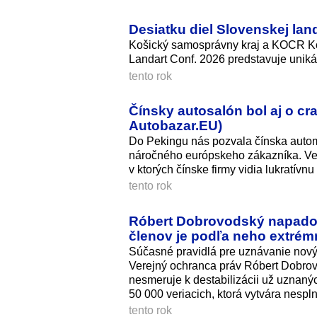
Desiatku diel Slovenskej land
Košický samosprávny kraj a KOCR Koš
Landart Conf. 2026 predstavuje uniká
tento rok
Čínsky autosalón bol aj o cr
Autobazar.EU)
Do Pekingu nás pozvala čínska autom
náročného európskeho zákazníka. Ve
v ktorých čínske firmy vidia lukratívnu
tento rok
Róbert Dobrovodský napadol 
členov je podľa neho extré
Súčasné pravidlá pre uznávanie nový
Verejný ochranca práv Róbert Dobrovod
nesmeruje k destabilizácii už uznaný
50 000 veriacich, ktorá vytvára nespln
tento rok