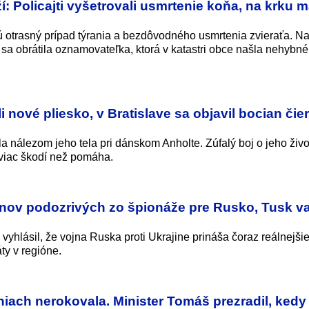
: Policajti vyšetrovali usmrtenie koňa, na krku m
ujú otrasný prípad týrania a bezdôvodného usmrtenia zvieraťa. N
a obrátila oznamovateľka, ktorá v katastri obce našla nehybné
 nové pliesko, v Bratislave sa objavil bocian čie
nálezom jeho tela pri dánskom Anholte. Zúfalý boj o jeho živo
 viac škodí než pomáha.
anov podozrivých zo špionáže pre Rusko, Tusk va
 vyhlásil, že vojna Ruska proti Ukrajine prináša čoraz reálnejši
ty v regióne.
iach nerokovala. Minister Tomáš prezradil, kedy