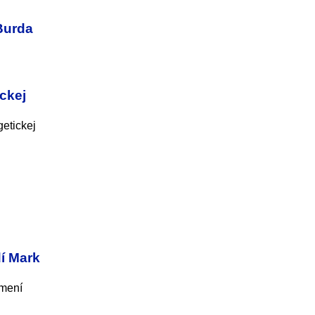
Burda
ckej
etickej
í Mark
emení