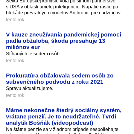
Šéfka Európskej komisie volá po silnom partnerstve
s USA v oblasti umelej inteligencie. Napätie rastie po
blokáde prevratných modelov Anthropic pre cudzincov.
tento rok
V kauze zneužívania pandemickej pomoci
padla obžaloba, škoda presahuje 13
miliónov eur
Stíhaných je sedem osôb.
tento rok
Prokuratúra obžalovala sedem osôb zo
subvenčného podvodu z roku 2021
Správu aktualizujeme.
tento rok
Máme nekonečne štedrý sociálny systém,
vrátane penzií. Je to neudržateľné. Tvrdí
analytik Bošňák (videopodcast)
Na štátne penzie sa v žiadnom prípade nespoliehajte,