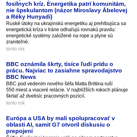
fosílnych kríz. Energetika patrí komunitám,
nie špekulantom (názor Miroslavy Ábelovej
a Réky Hunyadi)
Ruské útoky na ukrajinskú energetiku aj prehlbujúca sa
energetická kríza v Iráne odhaľujú rovnakú pravdu:
energetické systémy založené na rope a plyne sú
zraniteľné.
tento rok
BBC oznámila škrty, tisíce ľudí prídu o
prácu. Najviac to zasiahne spravodajstvo
BBC News
BBC pod vedením nového šéfa Matta Brittina ruší
550 miest a viaceré relácie. V najbližších rokoch plánuje
škrtať až dvetisíc pracovných pozícií.
tento rok
Európa a USA by mali spolupracovať v
oblasti AI, samit G7 otvoril diskusiu o
prepojení