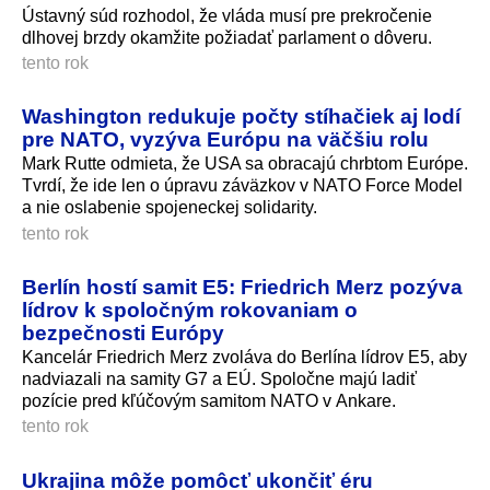
Ústavný súd rozhodol, že vláda musí pre prekročenie
dlhovej brzdy okamžite požiadať parlament o dôveru.
tento rok
Washington redukuje počty stíhačiek aj lodí
pre NATO, vyzýva Európu na väčšiu rolu
Mark Rutte odmieta, že USA sa obracajú chrbtom Európe.
Tvrdí, že ide len o úpravu záväzkov v NATO Force Model
a nie oslabenie spojeneckej solidarity.
tento rok
Berlín hostí samit E5: Friedrich Merz pozýva
lídrov k spoločným rokovaniam o
bezpečnosti Európy
Kancelár Friedrich Merz zvoláva do Berlína lídrov E5, aby
nadviazali na samity G7 a EÚ. Spoločne majú ladiť
pozície pred kľúčovým samitom NATO v Ankare.
tento rok
Ukrajina môže pomôcť ukončiť éru