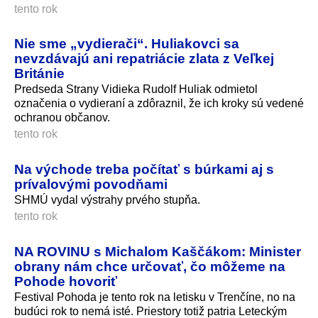
tento rok
Nie sme „vydierači“. Huliakovci sa
nevzdávajú ani repatriácie zlata z Veľkej
Británie
Predseda Strany Vidieka Rudolf Huliak odmietol
označenia o vydieraní a zdôraznil, že ich kroky sú vedené
ochranou občanov.
tento rok
Na východe treba počítať s búrkami aj s
prívalovými povodňami
SHMÚ vydal výstrahy prvého stupňa.
tento rok
NA ROVINU s Michalom Kaščákom: Minister
obrany nám chce určovať, čo môžeme na
Pohode hovoriť
Festival Pohoda je tento rok na letisku v Trenčíne, no na
budúci rok to nemá isté. Priestory totiž patria Leteckým