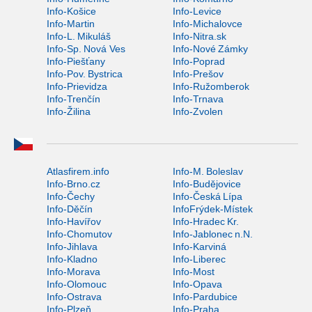
Info-Košice
Info-Levice
Info-Martin
Info-Michalovce
Info-L. Mikuláš
Info-Nitra.sk
Info-Sp. Nová Ves
Info-Nové Zámky
Info-Piešťany
Info-Poprad
Info-Pov. Bystrica
Info-Prešov
Info-Prievidza
Info-Ružomberok
Info-Trenčín
Info-Trnava
Info-Žilina
Info-Zvolen
Atlasfirem.info
Info-M. Boleslav
Info-Brno.cz
Info-Budějovice
Info-Čechy
Info-Česká Lípa
Info-Děčín
InfoFrýdek-Místek
Info-Havířov
Info-Hradec Kr.
Info-Chomutov
Info-Jablonec n.N.
Info-Jihlava
Info-Karviná
Info-Kladno
Info-Liberec
Info-Morava
Info-Most
Info-Olomouc
Info-Opava
Info-Ostrava
Info-Pardubice
Info-Plzeň
Info-Praha