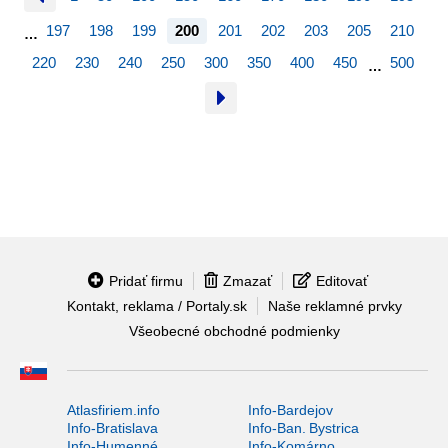
197
198
199
200
201
202
203
205
210
…
220
230
240
250
300
350
400
450
500
…
Pridať firmu
Zmazať
Editovať
Kontakt, reklama / Portaly.sk
Naše reklamné prvky
Všeobecné obchodné podmienky
Atlasfiriem.info
Info-Bardejov
Info-Bratislava
Info-Ban. Bystrica
Info-Humenné
Info-Komárno