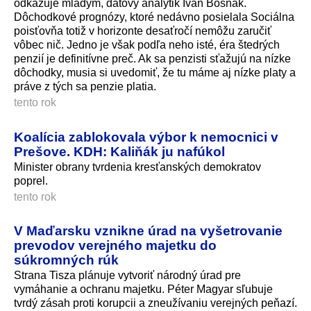
odkazuje mladým, dátový analytik Ivan Bošňák.
Dôchodkové prognózy, ktoré nedávno posielala Sociálna
poisťovňa totiž v horizonte desaťročí nemôžu zaručiť
vôbec nič. Jedno je však podľa neho isté, éra štedrých
penzií je definitívne preč. Ak sa penzisti sťažujú na nízke
dôchodky, musia si uvedomiť, že tu máme aj nízke platy a
práve z tých sa penzie platia.
tento rok
Koalícia zablokovala výbor k nemocnici v
Prešove. KDH: Kaliňák ju nafúkol
Minister obrany tvrdenia kresťanských demokratov
poprel.
tento rok
V Maďarsku vznikne úrad na vyšetrovanie
prevodov verejného majetku do
súkromných rúk
Strana Tisza plánuje vytvoriť národný úrad pre
vymáhanie a ochranu majetku. Péter Magyar sľubuje
tvrdý zásah proti korupcii a zneužívaniu verejných peňazí.