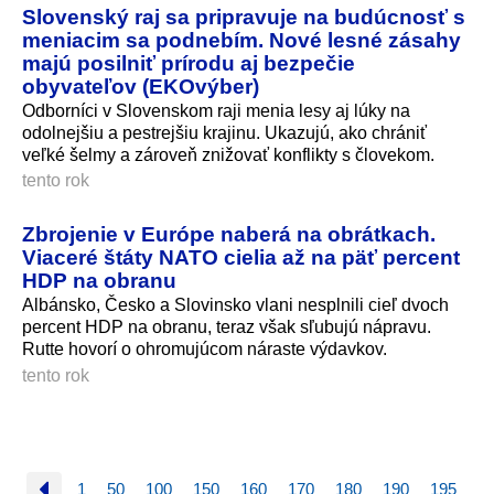
Slovenský raj sa pripravuje na budúcnosť s
meniacim sa podnebím. Nové lesné zásahy
majú posilniť prírodu aj bezpečie
obyvateľov (EKOvýber)
Odborníci v Slovenskom raji menia lesy aj lúky na
odolnejšiu a pestrejšiu krajinu. Ukazujú, ako chrániť
veľké šelmy a zároveň znižovať konflikty s človekom.
tento rok
Zbrojenie v Európe naberá na obrátkach.
Viaceré štáty NATO cielia až na päť percent
HDP na obranu
Albánsko, Česko a Slovinsko vlani nesplnili cieľ dvoch
percent HDP na obranu, teraz však sľubujú nápravu.
Rutte hovorí o ohromujúcom náraste výdavkov.
tento rok
1
50
100
150
160
170
180
190
195