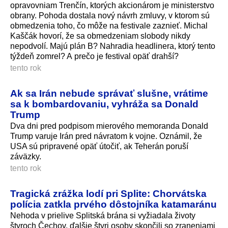
opravovniam Trenčín, ktorých akcionárom je ministerstvo
obrany. Pohoda dostala nový návrh zmluvy, v ktorom sú
obmedzenia toho, čo môže na festivale zaznieť. Michal
Kaščák hovorí, že sa obmedzeniam slobody nikdy
nepodvolí. Majú plán B? Nahradia headlinera, ktorý tento
týždeň zomrel? A prečo je festival opäť drahší?
tento rok
Ak sa Irán nebude správať slušne, vrátime
sa k bombardovaniu, vyhráža sa Donald
Trump
Dva dni pred podpisom mierového memoranda Donald
Trump varuje Irán pred návratom k vojne. Oznámil, že
USA sú pripravené opäť útočiť, ak Teherán poruší
záväzky.
tento rok
Tragická zrážka lodí pri Splite: Chorvátska
polícia zatkla prvého dôstojníka katamaránu
Nehoda v prielive Splitská brána si vyžiadala životy
štyroch Čechov, ďalšie štyri osoby skončili so zraneniami