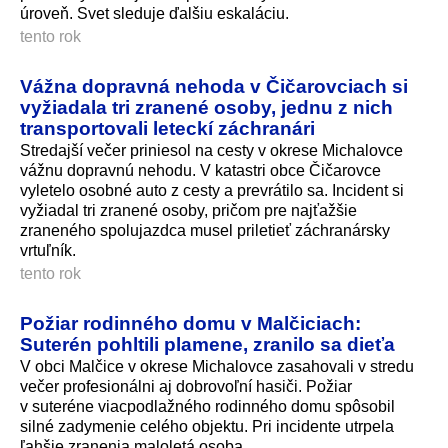
úroveň. Svet sleduje ďalšiu eskaláciu.
tento rok
Vážna dopravná nehoda v Čičarovciach si
vyžiadala tri zranené osoby, jednu z nich
transportovali leteckí záchranári
Stredajší večer priniesol na cesty v okrese Michalovce
vážnu dopravnú nehodu. V katastri obce Čičarovce
vyletelo osobné auto z cesty a prevrátilo sa. Incident si
vyžiadal tri zranené osoby, pričom pre najťažšie
zraneného spolujazdca musel priletieť záchranársky
vrtuľník.
tento rok
Požiar rodinného domu v Malčiciach:
Suterén pohltili plamene, zranilo sa dieťa
V obci Malčice v okrese Michalovce zasahovali v stredu
večer profesionálni aj dobrovoľní hasiči. Požiar
v suteréne viacpodlažného rodinného domu spôsobil
silné zadymenie celého objektu. Pri incidente utrpela
ľahšie zranenia maloletá osoba.