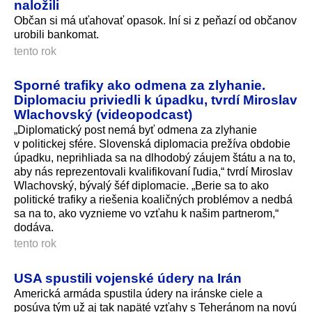
naložili
Občan si má uťahovať opasok. Iní si z peňazí od občanov
urobili bankomat.
tento rok
Sporné trafiky ako odmena za zlyhanie.
Diplomaciu priviedli k úpadku, tvrdí Miroslav
Wlachovský (videopodcast)
„Diplomatický post nemá byť odmena za zlyhanie
v politickej sfére. Slovenská diplomacia prežíva obdobie
úpadku, neprihliada sa na dlhodobý záujem štátu a na to,
aby nás reprezentovali kvalifikovaní ľudia,“ tvrdí Miroslav
Wlachovský, bývalý šéf diplomacie. „Berie sa to ako
politické trafiky a riešenia koaličných problémov a nedbá
sa na to, ako vyznieme vo vzťahu k našim partnerom,“
dodáva.
tento rok
USA spustili vojenské údery na Irán
Americká armáda spustila údery na iránske ciele a
posúva tým už aj tak napäté vzťahy s Teheránom na novú