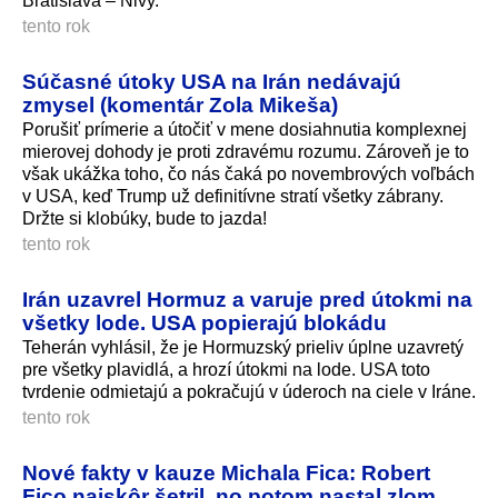
Bratislava – Nivy.
tento rok
Súčasné útoky USA na Irán nedávajú
zmysel (komentár Zola Mikeša)
Porušiť prímerie a útočiť v mene dosiahnutia komplexnej
mierovej dohody je proti zdravému rozumu. Zároveň je to
však ukážka toho, čo nás čaká po novembrových voľbách
v USA, keď Trump už definitívne stratí všetky zábrany.
Držte si klobúky, bude to jazda!
tento rok
Irán uzavrel Hormuz a varuje pred útokmi na
všetky lode. USA popierajú blokádu
Teherán vyhlásil, že je Hormuzský prieliv úplne uzavretý
pre všetky plavidlá, a hrozí útokmi na lode. USA toto
tvrdenie odmietajú a pokračujú v úderoch na ciele v Iráne.
tento rok
Nové fakty v kauze Michala Fica: Robert
Fico najskôr šetril, no potom nastal zlom.