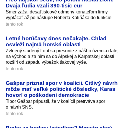
Dvaja ľudia vzali 390-tisíc eur
Smer začal desaťtisícové odmeny konateľom firmy
vyplácať až po nástupe Roberta Kaliňáka do funkcie.
tento rok
Letné horúčavy dnes nečakajte. Chlad
osvieži najmä horské oblasti
Zvlnený studený front sa presunie z nášho územia ďalej
na východ a za ním sa do Alpskej a Karpatskej oblasti
rozšíri od západu výbežok tlakovej výše.
tento rok
Gašpar priznal spor v koalícii. Citlivý návrh
môže mať veľké politické dôsledky, Karas
hovorí o poškodení demokracie
Tibor Gašpar pripustil, že v koalícii pretrváva spor
o návrh SNS.
tento rok
Praha za hodinu lietadlom? Ministri chcú