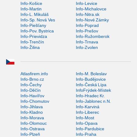
Info-Košice
Info-Levice
Info-Martin
Info-Michalovce
Info-L. Mikuláš
Info-Nitra.sk
Info-Sp. Nová Ves
Info-Nové Zámky
Info-Piešťany
Info-Poprad
Info-Pov. Bystrica
Info-Prešov
Info-Prievidza
Info-Ružomberok
Info-Trenčín
Info-Trnava
Info-Žilina
Info-Zvolen
Atlasfirem.info
Info-M. Boleslav
Info-Brno.cz
Info-Budějovice
Info-Čechy
Info-Česká Lípa
Info-Děčín
InfoFrýdek-Místek
Info-Havířov
Info-Hradec Kr.
Info-Chomutov
Info-Jablonec n.N.
Info-Jihlava
Info-Karviná
Info-Kladno
Info-Liberec
Info-Morava
Info-Most
Info-Olomouc
Info-Opava
Info-Ostrava
Info-Pardubice
Info-Plzeň
Info-Praha