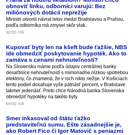
obnoviť linku, odborníci varujú: Bez
miliónových dotácií neprežije
Ministri otvorili návrat letov medzi Bratislavou a Prahou,
podľa odborníka má zmysel skôr vlak.
tento rok
Kupovať byty len na kšeft bude ťažšie, NBS
ide obmedziť poskytovanie hypoték. Ako to
zamáva s cenami nehnuteľností?
Na Slovensku máme podľa údajov centrálnej banky
desaťtisíce nehnuteľností s mimoriadne nízkou spotrebou
elektriny, čo znamená, že v nich nikto nežije. V Košiciach
tento podiel dosahuje vyše pätnásť percent, v Bratislave
takmer jedenásť. Preto chce Národná banka Slovenska
obmedziť hypotéky na takéto byty.
tento rok
Smer inkasoval od štátu ťažko
predstaviteľnú sumu. Ešte zásadnejšie je,
ako Robert Fico či Igor Matovič s peniazmi