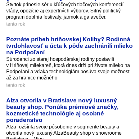
Štvrtok prinesie sériu kľúčových tlačových konferencií
vlády, opozície aj expertných výborov. Silný politický
program doplnia festivaly, jarmok a galavečer.
tento rok
Poznáte príbeh hriňovskej Koliby? Rodinná
tvrdohlavosť a úcta k pôde zachránili mlieko
na Podpoľaní
Súrodenci zo starej hospodárskej rodiny postavili
v Hriňovej mliekareň, ktorá dnes drží pri živote mlieko na
Podpoľaní a vďaka technológiám posúva svoje možnosti
až za hranice možného.
tento rok
Alza otvorila v Bratislave nový luxusný
beauty shop. Ponúka prémiové značky,
kozmetické technológie aj osobné
poradenstvo
Alza rozšírila svoje pôsobenie v segmente beauty a
otvorila nový luxusný AlzaBeauty shop v showroome