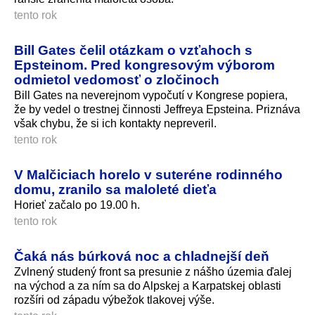
tento rok
Bill Gates čelil otázkam o vzťahoch s
Epsteinom. Pred kongresovým výborom
odmietol vedomosť o zločinoch
Bill Gates na neverejnom vypočutí v Kongrese popiera,
že by vedel o trestnej činnosti Jeffreya Epsteina. Priznáva
však chybu, že si ich kontakty nepreveril.
tento rok
V Malčiciach horelo v suteréne rodinného
domu, zranilo sa maloleté dieťa
Horieť začalo po 19.00 h.
tento rok
Čaká nás búrková noc a chladnejší deň
Zvlnený studený front sa presunie z nášho územia ďalej
na východ a za ním sa do Alpskej a Karpatskej oblasti
rozšíri od západu výbežok tlakovej výše.