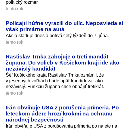
politický rozmer.
tento rok
Policajti húfne vyrazili do ulíc. Neposvietia si
však primárne na autá
Akcia štartuje dnes a potrvá celý týždeň do 7. júna.
tento rok
Rastislav Trnka zabojuje o tretí mandát
župana. Do volieb v Košickom kraji ide ako
nezávislý kandidát
Šéf Košického kraja Rastislav Trnka oznámil, že
v jesenných voľbách bude opäť kandidovať ako
nezávislý. Funkciu župana chce obhájiť tretíkrát.
tento rok
Irán obviňuje USA z porušenia prímeria. Po
leteckom údere hrozí krokmi na ochranu
národnej bezpečnosti
Irán obviňuje USA z porušovania prímeria po nálete na