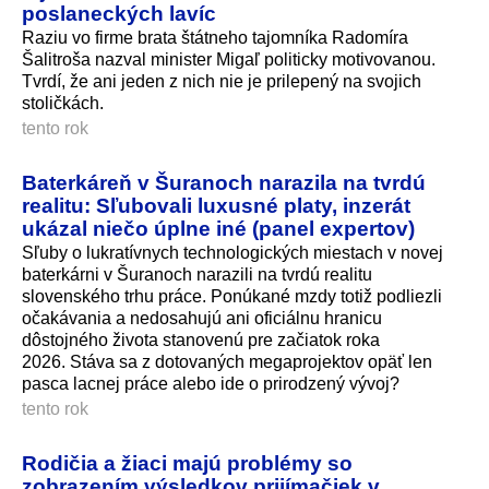
poslaneckých lavíc
Raziu vo firme brata štátneho tajomníka Radomíra
Šalitroša nazval minister Migaľ politicky motivovanou.
Tvrdí, že ani jeden z nich nie je prilepený na svojich
stoličkách.
tento rok
Baterkáreň v Šuranoch narazila na tvrdú
realitu: Sľubovali luxusné platy, inzerát
ukázal niečo úplne iné (panel expertov)
Sľuby o lukratívnych technologických miestach v novej
baterkárni v Šuranoch narazili na tvrdú realitu
slovenského trhu práce. Ponúkané mzdy totiž podliezli
očakávania a nedosahujú ani oficiálnu hranicu
dôstojného života stanovenú pre začiatok roka
2026. Stáva sa z dotovaných megaprojektov opäť len
pasca lacnej práce alebo ide o prirodzený vývoj?
tento rok
Rodičia a žiaci majú problémy so
zobrazením výsledkov prijímačiek v