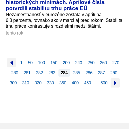
historických minimách. Aprílové čísla
potvrdili stabilitu trhu práce EÚ
Nezamestnanosť v eurozóne zostala v apríli na
6,3 percenta, rovnako ako v marci aj pred rokom. Stabilita
trhu práce kontrastuje s rozdielmi medzi štátmi.
tento rok
1
50
100
150
200
240
250
260
270
280
281
282
283
284
285
286
287
290
300
310
320
330
350
400
450
500
…