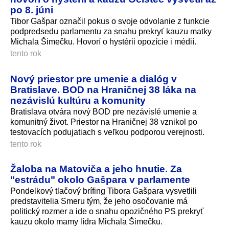
po 8. júni
Tibor Gašpar označil pokus o svoje odvolanie z funkcie
podpredsedu parlamentu za snahu prekryť kauzu matky
Michala Šimečku. Hovorí o hystérii opozície i médií.
tento rok
Nový priestor pre umenie a dialóg v
Bratislave. BOD na Hraničnej 38 láka na
nezávislú kultúru a komunity
Bratislava otvára nový BOD pre nezávislé umenie a
komunitný život. Priestor na Hraničnej 38 vznikol po
testovacích podujatiach s veľkou podporou verejnosti.
tento rok
Žaloba na Matoviča a jeho hnutie. Za
"estrádu" okolo Gašpara v parlamente
Pondelkový tlačový brífing Tibora Gašpara vysvetlili
predstavitelia Smeru tým, že jeho osočovanie má
politický rozmer a ide o snahu opozičného PS prekryť
kauzu okolo mamy lídra Michala Šimečku.