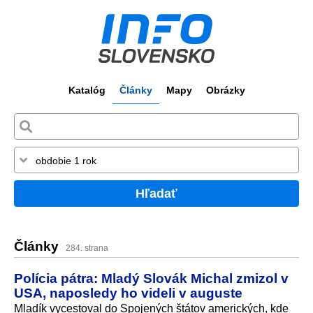
Katalóg
Články
Mapy
Obrázky
Hľadať
Články
284. strana
Polícia pátra: Mladý Slovák Michal zmizol v
USA, naposledy ho videli v auguste
Mladík vycestoval do Spojených štátov amerických, kde