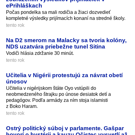
ePrihláškach
Počas pondelka sa mali rodičia a žiaci dozvedieť
kompletné výsledky prijímacích konaní na stredné školy.
tento rok
Na D2 smerom na Malacky sa tvoria kolóny,
NDS uzatvára priebežne tunel Sitina
Vodiči hlásia zdržanie 30 minút.
tento rok
Učitelia v Nigérii protestujú za návrat obetí
únosov
Učitelia v nigérijskom štáte Oyo vstúpili do
neobmedzeného štrajku po únose desiatok detí a
pedagógov. Podľa armády za ním stoja islamisti
z Boko Haram.
tento rok
Ostrý politický súboj v parlamente. Gašpar
hovorí o hystérii a kauzu Očistec vysvetlí až