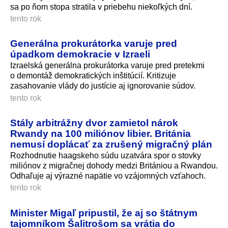
sa po ňom stopa stratila v priebehu niekoľkých dní.
tento rok
Generálna prokurátorka varuje pred
úpadkom demokracie v Izraeli
Izraelská generálna prokurátorka varuje pred pretekmi
o demontáž demokratických inštitúcií. Kritizuje
zasahovanie vlády do justície aj ignorovanie súdov.
tento rok
Stály arbitrážny dvor zamietol nárok
Rwandy na 100 miliónov libier. Británia
nemusí doplácať za zrušený migračný plán
Rozhodnutie haagskeho súdu uzatvára spor o stovky
miliónov z migračnej dohody medzi Britániou a Rwandou.
Odhaľuje aj výrazné napätie vo vzájomných vzťahoch.
tento rok
Minister Migaľ pripustil, že aj so štátnym
tajomníkom Šalitrošom sa vrátia do