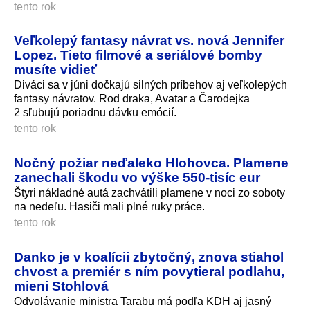
tento rok
Veľkolepý fantasy návrat vs. nová Jennifer
Lopez. Tieto filmové a seriálové bomby
musíte vidieť
Diváci sa v júni dočkajú silných príbehov aj veľkolepých
fantasy návratov. Rod draka, Avatar a Čarodejka
2 sľubujú poriadnu dávku emócií.
tento rok
Nočný požiar neďaleko Hlohovca. Plamene
zanechali škodu vo výške 550-tisíc eur
Štyri nákladné autá zachvátili plamene v noci zo soboty
na nedeľu. Hasiči mali plné ruky práce.
tento rok
Danko je v koalícii zbytočný, znova stiahol
chvost a premiér s ním povytieral podlahu,
mieni Stohlová
Odvolávanie ministra Tarabu má podľa KDH aj jasný