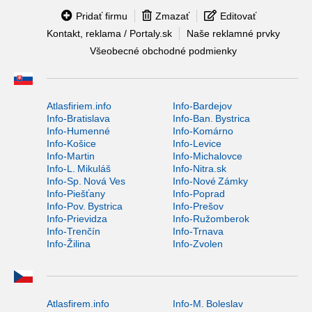
Pridať firmu
Zmazať
Editovať
Kontakt, reklama / Portaly.sk
Naše reklamné prvky
Všeobecné obchodné podmienky
Atlasfiriem.info
Info-Bardejov
Info-Bratislava
Info-Ban. Bystrica
Info-Humenné
Info-Komárno
Info-Košice
Info-Levice
Info-Martin
Info-Michalovce
Info-L. Mikuláš
Info-Nitra.sk
Info-Sp. Nová Ves
Info-Nové Zámky
Info-Piešťany
Info-Poprad
Info-Pov. Bystrica
Info-Prešov
Info-Prievidza
Info-Ružomberok
Info-Trenčín
Info-Trnava
Info-Žilina
Info-Zvolen
Atlasfirem.info
Info-M. Boleslav