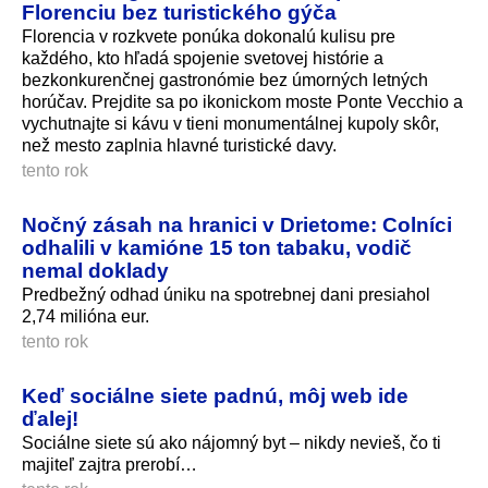
Florenciu bez turistického gýča
Florencia v rozkvete ponúka dokonalú kulisu pre
každého, kto hľadá spojenie svetovej histórie a
bezkonkurenčnej gastronómie bez úmorných letných
horúčav. Prejdite sa po ikonickom moste Ponte Vecchio a
vychutnajte si kávu v tieni monumentálnej kupoly skôr,
než mesto zaplnia hlavné turistické davy.
tento rok
Nočný zásah na hranici v Drietome: Colníci
odhalili v kamióne 15 ton tabaku, vodič
nemal doklady
Predbežný odhad úniku na spotrebnej dani presiahol
2,74 milióna eur.
tento rok
Keď sociálne siete padnú, môj web ide
ďalej!
Sociálne siete sú ako nájomný byt – nikdy nevieš, čo ti
majiteľ zajtra prerobí…