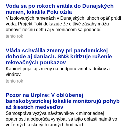
Voda sa po rokoch vrátila do Dunajských
ramien, lokalita Foki ožila
V izolovaných ramenách v Dunajských luhoch opäť prúdi
voda. Projekt Foki dokazuje že citlivé zásahy môžu
obnoviť riečnu deltu aj v meniacom sa podnebí.
tento rok
Vláda schválila zmeny pri pandemickej
dohode aj daniach. SNS kritizuje rušenie
rekreačných poukazov
Kabinet prijal aj zmeny na podporu vinohradníkov a
vinárov.
tento rok
Pozor na Urpíne: V obľúbenej
banskobystrickej lokalite monitorujú pohyb
až šiestich medveďov
Samospráva vyzýva návštevníkov k mimoriadnej
opatrnosti a odporúča vyhýbať sa tejto oblasti najmä vo
večerných a skorých ranných hodinách.