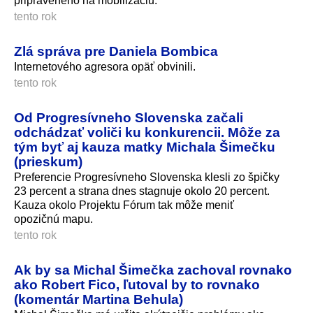
pripraveného na mobilizáciu.
tento rok
Zlá správa pre Daniela Bombica
Internetového agresora opäť obvinili.
tento rok
Od Progresívneho Slovenska začali
odchádzať voliči ku konkurencii. Môže za
tým byť aj kauza matky Michala Šimečku
(prieskum)
Preferencie Progresívneho Slovenska klesli zo špičky
23 percent a strana dnes stagnuje okolo 20 percent.
Kauza okolo Projektu Fórum tak môže meniť
opozičnú mapu.
tento rok
Ak by sa Michal Šimečka zachoval rovnako
ako Robert Fico, ľutoval by to rovnako
(komentár Martina Behula)