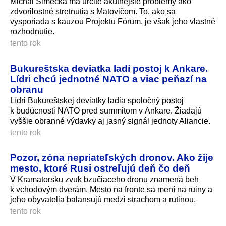
Michal Šimečka má určite akútnejšie problémy ako
zdvorilostné stretnutia s Matovičom. To, ako sa
vysporiada s kauzou Projektu Fórum, je však jeho vlastné
rozhodnutie.
tento rok
Bukureštska deviatka ladí postoj k Ankare.
Lídri chcú jednotné NATO a viac peňazí na
obranu
Lídri Bukureštskej deviatky ladia spoločný postoj
k budúcnosti NATO pred summitom v Ankare. Žiadajú
vyššie obranné výdavky aj jasný signál jednoty Aliancie.
tento rok
Pozor, zóna nepriateľských dronov. Ako žije
mesto, ktoré Rusi ostreľujú deň čo deň
V Kramatorsku zvuk bzučiaceho dronu znamená beh
k vchodovým dverám. Mesto na fronte sa mení na ruiny a
jeho obyvatelia balansujú medzi strachom a rutinou.
tento rok