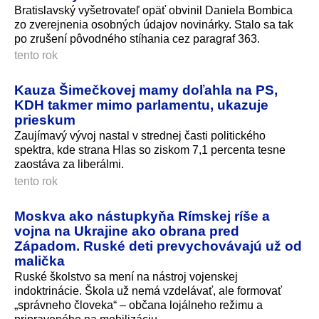
Bratislavský vyšetrovateľ opäť obvinil Daniela Bombica
zo zverejnenia osobných údajov novinárky. Stalo sa tak
po zrušení pôvodného stíhania cez paragraf 363.
tento rok
Kauza Šimečkovej mamy doľahla na PS,
KDH takmer mimo parlamentu, ukazuje
prieskum
Zaujímavý vývoj nastal v strednej časti politického
spektra, kde strana Hlas so ziskom 7,1 percenta tesne
zaostáva za liberálmi.
tento rok
Moskva ako nástupkyňa Rímskej ríše a
vojna na Ukrajine ako obrana pred
Západom. Ruské deti prevychovávajú už od
malička
Ruské školstvo sa mení na nástroj vojenskej
indoktrinácie. Škola už nemá vzdelávať, ale formovať
„správneho človeka“ – občana lojálneho režimu a