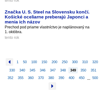
tento rok
Značka U. S. Steel na Slovensku končí.
Košické oceliarne preberajú Japonci a
menia ich názov
Prechod pod priame vlastníctvo je naplánovaný na
1. októbra.
tento rok
1
50
100
150
200
250
300
310
320
330
340
345
346
347
348
349
350
351
352
355
360
370
380
390
400
450
500
…