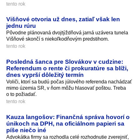
tento rok
Višňové otvoria už dnes, zatiaľ však len
jednu rúru
Pôvodne plánovaná dvojtýždňová jarná uzávera tunela
Višňové skončí s niekoľkodňovým predstihom.
tento rok
Posledná šanca pre Slovákov v cudzine:
Referendum o rente či prokuratúre sa blíži,
dnes vyprší dôležitý termín
Voliči, ktorí sa budú počas júlového referenda nachádzať
mimo územia SR, v ňom môžu hlasovať poštou. Treba
o to požiadať.
tento rok
Kauza langošov: Finančná správa hovorí o
únikoch na DPH, na oficiálnom papieri sa
píše niečo iné
Advokátka firmy sa rozhodla celé rozhodnutie zverejniť,