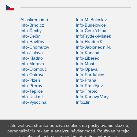
Atlasfirem.info
Info-M. Boleslav
Info-Brno.cz
Info-Budějovice
Info-Čechy
Info-Česká Lípa
Info-Děčín
InfoFrýdek-Místek
Info-Havířov
Info-Hradec Kr.
Info-Chomutov
Info-Jablonec n.N.
Info-Jihlava
Info-Karviná
Info-Kladno
Info-Liberec
Info-Morava
Info-Most
Info-Olomouc
Info-Opava
Info-Ostrava
Info-Pardubice
Info-Plzeň
Info-Praha
Info-Přerov
Info-Prostějov
Info-Teplice
Info-Třebíč
Info-Ústí n.L.
Info-Karlovy Vary
Info-Vysočina
InfoZlín
Táto webová stránka používa cookies na poskytovanie služieb,
personalizáciu reklám a analýzu návštevnosti. Používaním tejto
stránky súhlasíte s ich používaním.
Viac informácií
.