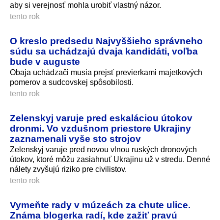
aby si verejnosť mohla urobiť vlastný názor.
tento rok
O kreslo predsedu Najvyššieho správneho
súdu sa uchádzajú dvaja kandidáti, voľba
bude v auguste
Obaja uchádzači musia prejsť previerkami majetkových
pomerov a sudcovskej spôsobilosti.
tento rok
Zelenskyj varuje pred eskaláciou útokov
dronmi. Vo vzdušnom priestore Ukrajiny
zaznamenali vyše sto strojov
Zelenskyj varuje pred novou vlnou ruských dronových
útokov, ktoré môžu zasiahnuť Ukrajinu už v stredu. Denné
nálety zvyšujú riziko pre civilistov.
tento rok
Vymeňte rady v múzeách za chute ulice.
Známa blogerka radí, kde zažiť pravú