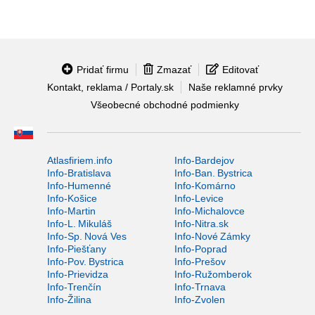
Pridať firmu
Zmazať
Editovať
Kontakt, reklama / Portaly.sk
Naše reklamné prvky
Všeobecné obchodné podmienky
Atlasfiriem.info
Info-Bardejov
Info-Bratislava
Info-Ban. Bystrica
Info-Humenné
Info-Komárno
Info-Košice
Info-Levice
Info-Martin
Info-Michalovce
Info-L. Mikuláš
Info-Nitra.sk
Info-Sp. Nová Ves
Info-Nové Zámky
Info-Piešťany
Info-Poprad
Info-Pov. Bystrica
Info-Prešov
Info-Prievidza
Info-Ružomberok
Info-Trenčín
Info-Trnava
Info-Žilina
Info-Zvolen