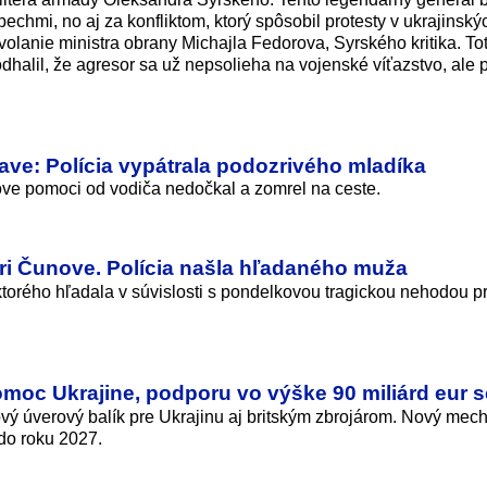
hmi, no aj za konfliktom, ktorý spôsobil protesty v ukrajinský
dvolanie ministra obrany Michajla Fedorova, Syrského kritika. To
dhalil, že agresor sa už nepsolieha na vojenské víťazstvo, ale 
lave: Polícia vypátrala podozrivého mladíka
ove pomoci od vodiča nedočkal a zomrel na ceste.
pri Čunove. Polícia našla hľadaného muža
ktorého hľadala v súvislosti s pondelkovou tragickou nehodou pr
omoc Ukrajine, podporu vo výške 90 miliárd eur sc
ový úverový balík pre Ukrajinu aj britským zbrojárom. Nový me
do roku 2027.