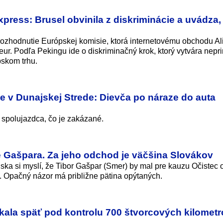
xpress: Brusel obvinila z diskriminácie a uvádza,
 rozhodnutie Európskej komisie, ktorá internetovému obchodu A
eur. Podľa Pekingu ide o diskriminačný krok, ktorý vytvára nep
pskom trhu.
 v Dunajskej Strede: Dievča po náraze do auta
 spolujazdca, čo je zakázané.
 Gašpara. Za jeho odchod je väčšina Slovákov
ka si myslí, že Tibor Gašpar (Smer) by mal pre kauzu Očistec 
. Opačný názor má približne pätina opýtaných.
skala späť pod kontrolu 700 štvorcových kilomet