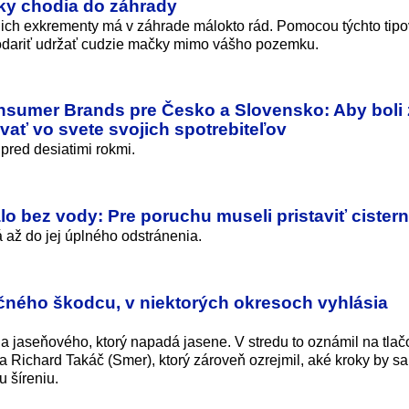
ky chodia do záhrady
é, ich exkrementy má v záhrade málokto rád. Pomocou týchto tipo
odariť udržať cudzie mačky mimo vášho pozemku.
nsumer Brands pre Česko a Slovensko: Aby boli
vať vo svete svojich spotrebiteľov
pred desiatimi rokmi.
o bez vody: Pre poruchu museli pristaviť cister
až do jej úplného odstránenia.
ečného škodcu, v niektorých okresoch vyhlásia
a jaseňového, ktorý napadá jasene. V stredu to oznámil na tlač
 Richard Takáč (Smer), ktorý zároveň ozrejmil, aké kroky by sa
 šíreniu.