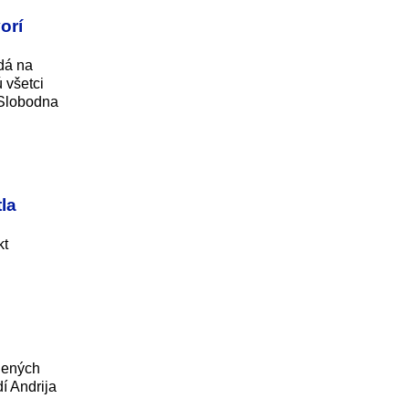
orí
adá na
 všetci
 Slobodna
la
kt
jených
í Andrija