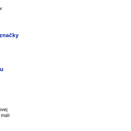
v
 značky
nu
ovej
 mali