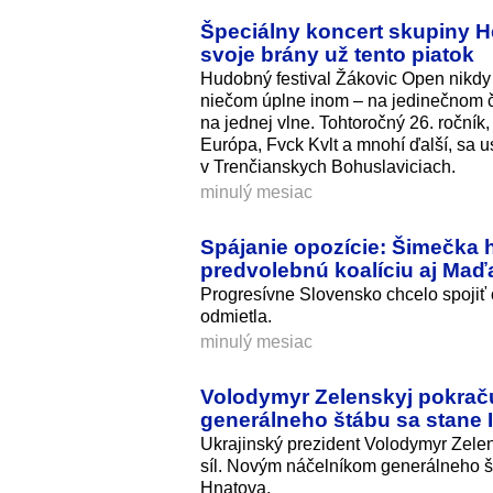
Špeciálny koncert skupiny He
svoje brány už tento piatok
Hudobný festival Žákovic Open nikdy n
niečom úplne inom – na jedinečnom čar
na jednej vlne. Tohtoročný 26. roční
Európa, Fvck Kvlt a mnohí ďalší, sa 
v Trenčianskych Bohuslaviciach.
minulý mesiac
Spájanie opozície: Šimečka
predvolebnú koalíciu aj Maďa
Progresívne Slovensko chcelo spojiť 
odmietla.
minulý mesiac
Volodymyr Zelenskyj pokrač
generálneho štábu sa stane 
Ukrajinský prezident Volodymyr Zele
síl. Novým náčelníkom generálneho štá
Hnatova.