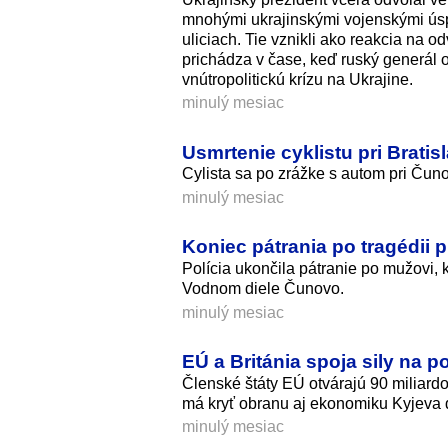
mnohými ukrajinskými vojenskými úspec
uliciach. Tie vznikli ako reakcia na o
prichádza v čase, keď ruský generál o
vnútropolitickú krízu na Ukrajine.
minulý mesiac
Usmrtenie cyklistu pri Bratis
Cylista sa po zrážke s autom pri Čun
minulý mesiac
Koniec pátrania po tragédii 
Polícia ukončila pátranie po mužovi, 
Vodnom diele Čunovo.
minulý mesiac
EÚ a Británia spoja sily na p
Členské štáty EÚ otvárajú 90 miliard
má kryť obranu aj ekonomiku Kyjeva 
minulý mesiac