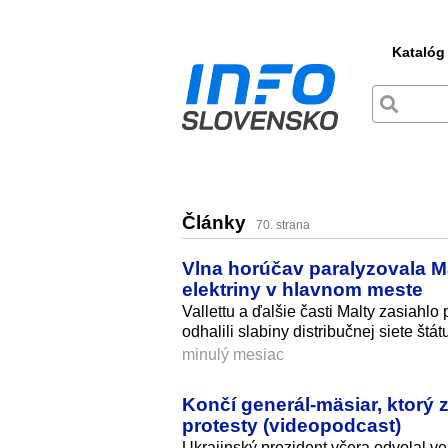
Katalóg
Články
70. strana
Vlna horúčav paralyzovala Ma
elektriny v hlavnom meste
Vallettu a ďalšie časti Malty zasiahlo
odhalili slabiny distribučnej siete štát
minulý mesiac
Končí generál-mäsiar, ktorý z
protesty (videopodcast)
Ukrajinský prezident včera odvolal v