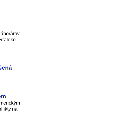
náborárov
neďaleko
ušená
iom
 americkým
likty na