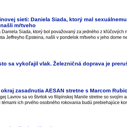
novej sieti: Daniela Siada, ktorý mal sexuálnemu
 našli mŕtveho
Daniela Siada, ktorý bol považovaný za jedného z kľúčových 
nta Jeffreyho Epsteina, našli v pondelok mŕtveho v jeho dome 
sto sa vykoľajil vlak. Železničná doprava je prer
a okraj zasadnutia AESAN stretne s Marcom Rub
ej Lavrov sa vo štvrtok vo filipínskej Manile stretne so svojím
témami ich prvého osobného rokovania budú prebiehajúce konf