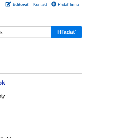
Editovať
Kontakt
Pridať firmu
Hľadať
ok
oty
ol za