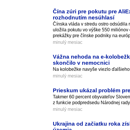
Čína zúri pre pokutu pre AliE
rozhodnutím nesúhlasí
Čínska vláda v stredu ostro odsúdila
uložila pokutu vo výške 550 miliónov 
prekážky pre čínske podniky na euró
minulý mesiac
Vážna nehoda na e-kolobežke
skončilo v nemocnici
Na kolobežke navyše viezlo ďalšieho
minulý mesiac
Prieskum ukázal problém pre
Takmer 60 percent obyvateľov Slovens
z funkcie podpredsedu Národnej rady
minulý mesiac
Ukrajina od začiatku roka zí
územia