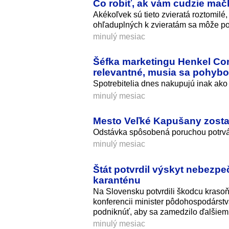
Čo robiť, ak vám cudzie mač
Akékoľvek sú tieto zvieratá roztomil
ohľaduplných k zvieratám sa môže p
minulý mesiac
Šéfka marketingu Henkel Co
relevantné, musia sa pohybo
Spotrebitelia dnes nakupujú inak ako 
minulý mesiac
Mesto Veľké Kapušany zostal
Odstávka spôsobená poruchou potrvá 
minulý mesiac
Štát potvrdil výskyt nebezp
karanténu
Na Slovensku potvrdili škodcu krasoň
konferencii minister pôdohospodárstva
podniknúť, aby sa zamedzilo ďalšiemu
minulý mesiac