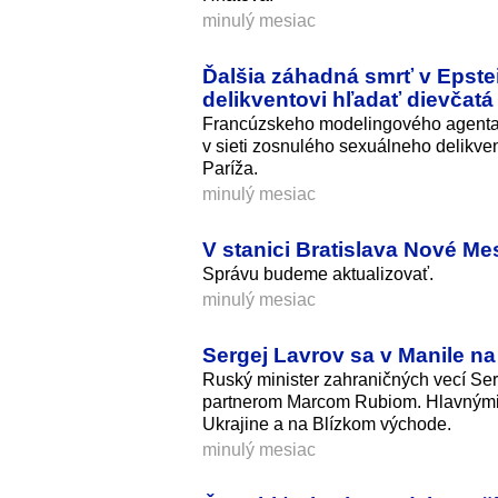
minulý mesiac
Ďalšia záhadná smrť v Epstei
delikventovi hľadať dievčatá
Francúzskeho modelingového agenta 
v sieti zosnulého sexuálneho delikve
Paríža.
minulý mesiac
V stanici Bratislava Nové Me
Správu budeme aktualizovať.
minulý mesiac
Sergej Lavrov sa v Manile n
Ruský minister zahraničných vecí Serg
partnerom Marcom Rubiom. Hlavnými 
Ukrajine a na Blízkom východe.
minulý mesiac