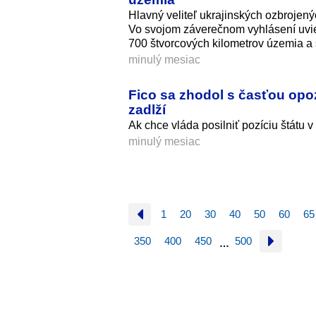
Hlavný veliteľ ukrajinských ozbrojenýc
Vo svojom záverečnom vyhlásení uvied
700 štvorcových kilometrov územia a
minulý mesiac
Fico sa zhodol s časťou opozí
zadlží
Ak chce vláda posilniť pozíciu štátu v
minulý mesiac
1
20
30
40
50
60
65
350
400
450
500
…