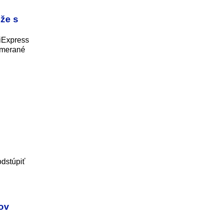
 že s
liExpress
rimerané
odstúpiť
rov