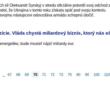
h síl Oleksandr Syrskyj v stredu oficiálne potvrdil svoj odchod z
ol, že Ukrajina v tomto roku získala späť pod svoju kontrolu
 svojmu nástupcovi odovzdáva armádu schopnú útočiť.
cie. Vláda chystá miliardový biznis, ktorý nás eš
 energetike, bude musieť nájsť miliardy eur.
67
68
69
70
71
72
73
75
80
90
100
110
…