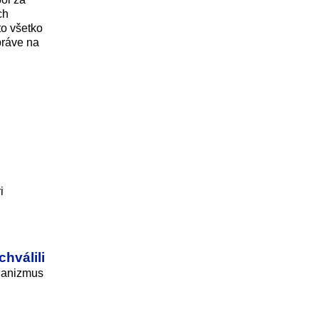
ch
to všetko
práve na
i
hválili
chanizmus