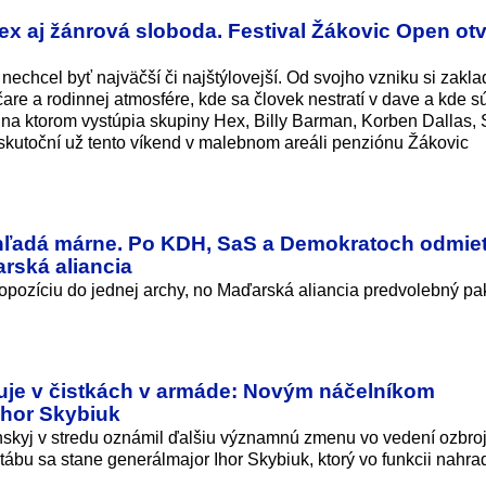
x aj žánrová sloboda. Festival Žákovic Open otv
echcel byť najväčší či najštýlovejší. Od svojho vzniku si zakl
e a rodinnej atmosfére, kde sa človek nestratí v dave a kde sú
k, na ktorom vystúpia skupiny Hex, Billy Barman, Korben Dallas,
uskutoční už tento víkend v malebnom areáli penziónu Žákovic
 hľadá márne. Po KDH, SaS a Demokratoch odmiet
rská aliancia
opozíciu do jednej archy, no Maďarská aliancia predvolebný pa
uje v čistkách v armáde: Novým náčelníkom
Ihor Skybiuk
nskyj v stredu oznámil ďalšiu významnú zmenu vo vedení ozbro
bu sa stane generálmajor Ihor Skybiuk, ktorý vo funkcii nahrad