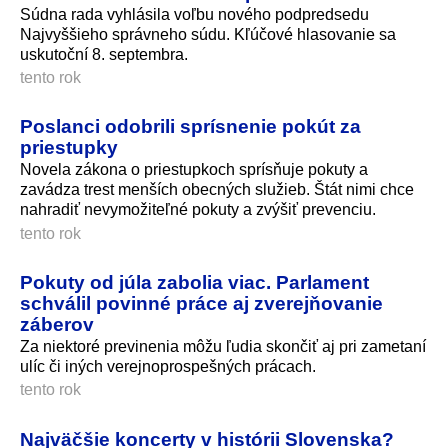
Súdna rada vyhlásila voľbu nového podpredsedu
Najvyššieho správneho súdu. Kľúčové hlasovanie sa
uskutoční 8. septembra.
tento rok
Poslanci odobrili sprísnenie pokút za
priestupky
Novela zákona o priestupkoch sprísňuje pokuty a
zavádza trest menších obecných služieb. Štát nimi chce
nahradiť nevymožiteľné pokuty a zvýšiť prevenciu.
tento rok
Pokuty od júla zabolia viac. Parlament
schválil povinné práce aj zverejňovanie
záberov
Za niektoré previnenia môžu ľudia skončiť aj pri zametaní
ulíc či iných verejnoprospešných prácach.
tento rok
Najväčšie koncerty v histórii Slovenska?