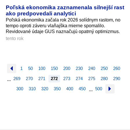
Poľská ekonomika zaznamenala silnejší rast
ako predpovedali analytici
Poľská ekonomika začala rok 2026 solídnym rastom, no
tempo oproti záveru vlaňajška mierne spomalilo.
Revidované údaje GUS naznačujú opatrný optimizmus.
tento rok
1
50
100
150
200
230
240
250
260
269
270
271
272
273
274
275
280
290
…
300
310
320
350
400
450
500
…