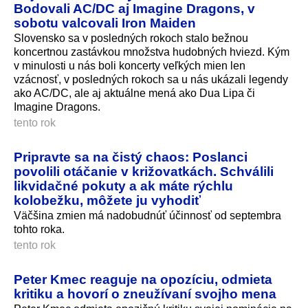
Bodovali AC/DC aj Imagine Dragons, v
sobotu valcovali Iron Maiden
Slovensko sa v posledných rokoch stalo bežnou
koncertnou zastávkou množstva hudobných hviezd. Kým
v minulosti u nás boli koncerty veľkých mien len
vzácnosť, v posledných rokoch sa u nás ukázali legendy
ako AC/DC, ale aj aktuálne mená ako Dua Lipa či
Imagine Dragons.
tento rok
Pripravte sa na čistý chaos: Poslanci
povolili otáčanie v križovatkách. Schválili
likvidačné pokuty a ak máte rýchlu
kolobežku, môžete ju vyhodiť
Väčšina zmien má nadobudnúť účinnosť od septembra
tohto roka.
tento rok
Peter Kmec reaguje na opozíciu, odmieta
kritiku a hovorí o zneužívaní svojho mena