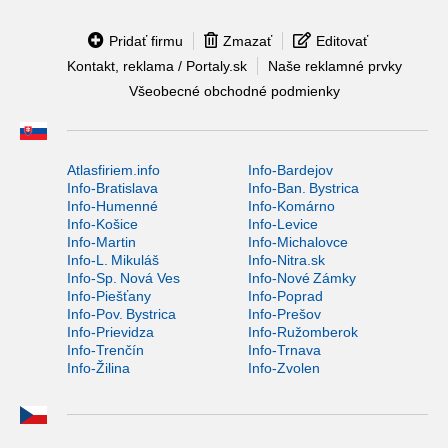
Pridať firmu
Zmazať
Editovať
Kontakt, reklama / Portaly.sk
Naše reklamné prvky
Všeobecné obchodné podmienky
Atlasfiriem.info
Info-Bardejov
Info-Bratislava
Info-Ban. Bystrica
Info-Humenné
Info-Komárno
Info-Košice
Info-Levice
Info-Martin
Info-Michalovce
Info-L. Mikuláš
Info-Nitra.sk
Info-Sp. Nová Ves
Info-Nové Zámky
Info-Piešťany
Info-Poprad
Info-Pov. Bystrica
Info-Prešov
Info-Prievidza
Info-Ružomberok
Info-Trenčín
Info-Trnava
Info-Žilina
Info-Zvolen