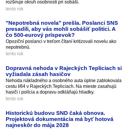
rozširuje okruh osobností pri sobáši.
tento rok
"Nepotrebná novela" prešla. Poslanci SNS
presadili, aby vás mohli sobášiť politici. A
čo 500-eurový príspevok?
Opoziční poslanci v treťom čítaní kritizovali novelu ako
nepotrebnú.
tento rok
Dopravná nehoda v Rajeckých Tepliciach si
vyžiadala zásah hasičov
Nehoda nákladného a osobného auta úplne zablokovala
cestu I/64 v Rajeckých Tepliciach. Na mieste zasahujú
hasiči i polícia a dopravu odkláňajú hliadky.
tento rok
Historickú budovu SND čaká obnova.
Projektová dokumentácia má byť hotová
najneskôr do mája 2028