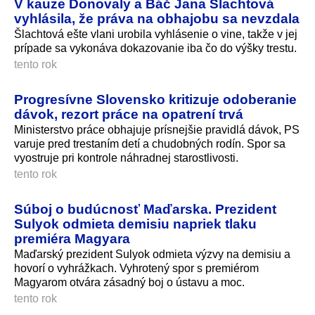
V kauze Donovaly a Báč Jana Šlachtová
vyhlásila, že práva na obhajobu sa nevzdala
Šlachtová ešte vlani urobila vyhlásenie o vine, takže v jej
prípade sa vykonáva dokazovanie iba čo do výšky trestu.
tento rok
Progresívne Slovensko kritizuje odoberanie
dávok, rezort práce na opatrení trvá
Ministerstvo práce obhajuje prísnejšie pravidlá dávok, PS
varuje pred trestaním detí a chudobných rodín. Spor sa
vyostruje pri kontrole náhradnej starostlivosti.
tento rok
Súboj o budúcnosť Maďarska. Prezident
Sulyok odmieta demisiu napriek tlaku
premiéra Magyara
Maďarský prezident Sulyok odmieta výzvy na demisiu a
hovorí o vyhrážkach. Vyhrotený spor s premiérom
Magyarom otvára zásadný boj o ústavu a moc.
tento rok