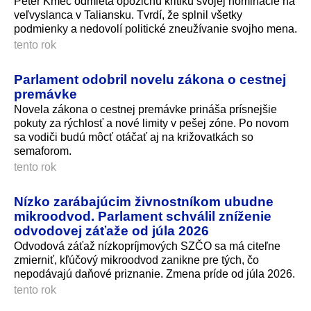
Peter Kmec odmieta opozičnú kritiku svojej nominácie na
veľvyslanca v Taliansku. Tvrdí, že splnil všetky
podmienky a nedovolí politické zneužívanie svojho mena.
tento rok
Parlament odobril novelu zákona o cestnej
premávke
Novela zákona o cestnej premávke prináša prísnejšie
pokuty za rýchlosť a nové limity v pešej zóne. Po novom
sa vodiči budú môcť otáčať aj na križovatkách so
semaforom.
tento rok
Nízko zarábajúcim živnostníkom ubudne
mikroodvod. Parlament schválil zníženie
odvodovej záťaže od júla 2026
Odvodová záťaž nízkopríjmových SZČO sa má citeľne
zmierniť, kľúčový mikroodvod zanikne pre tých, čo
nepodávajú daňové priznanie. Zmena príde od júla 2026.
tento rok