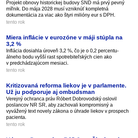
Projekt obnovy historickej budovy SND má prvý pevný
míľnik. Do mája 2028 musí vzniknúť kompletná
dokumentácia za viac ako štyri milióny eur s DPH.
tento rok
Miera inflácie v eurozóne v máji stúpla na
3,2 %
Inflácia dosiahla úroveň 3,2 %, čo je o 0,2 percentu­
álneho bodu vyšší rast spotrebiteľských cien ako
v predchádzajúcom mesiaci.
tento rok
Kritizovaná reforma liekov je v parlamente.
Už ju podporuje aj ombudsman
Verejný ochranca práv Róbert Dobrovodský oslovil
poslancov NR SR, aby zachovali kompromisný a
vyvážený text novely zákona o úhrade liekov v prospech
pacienta.
tento rok