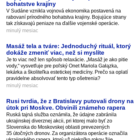
bohatstve krajiny
V Sudáne vznikla vojnová ekonomika postavená na
rabovaní prírodného bohatstva krajiny. Bojujúce strany
tak získavajú peniaze na ďalšie vojenské operácie.
minulý mesiac
Masáž tela a tváre: Jednoduchý rituál, ktorý
dokáže zmeniť viac, než si myslíte
Je to viac než len spôsob relaxácie. „Masáž je ako pitie
vody,“ vysvetľuje pre poľský Onet Mariola Gałązka,
lekárka a školiteľka estetickej medicíny. Prečo sa oplatí
pravidelne absolvovať tento typ ošetrenia?
minulý mesiac
Rusi tvrdia, že z Bratislavy putovali drony na
útok pri Moskve. Obvinili známeho rapera
Ruská tajná služba oznámila, že údajne zabránila
ukrajinskej diverznej akcii, pri ktorej malo byť zo
Slovenska do Moskovskej oblasti prevezených
35 útočných dronov. Za organizátora operácie označila
ukrajinského rapera, ktorý už niekoľko rokov žije