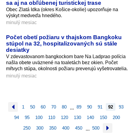
sa aj na obľúbenej turistickej trase
Obec Zlatá Idka (okres Košice-okolie) upozorňuje na
výskyt medveďa hnedého.
minulý mesiac
Počet obetí požiaru v thajskom Bangkoku
stúpol na 32, hospitalizovaných sú stále
desiatky
V zdevastovanom bangkockom bare Na Ladprao polícia
našla obete uväznené na toaletách bez okien. Počet
mŕtvych stúpa, okolnosti požiaru preverujú vyšetrovatelia.
minulý mesiac
1
50
60
70
80
89
90
91
92
93
…
94
95
100
110
120
130
140
150
200
250
300
350
400
450
500
…