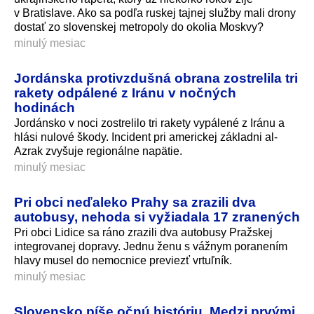
v Bratislave. Ako sa podľa ruskej tajnej služby mali drony
dostať zo slovenskej metropoly do okolia Moskvy?
minulý mesiac
Jordánska protivzdušná obrana zostrelila tri
rakety odpálené z Iránu v nočných
hodinách
Jordánsko v noci zostrelilo tri rakety vypálené z Iránu a
hlási nulové škody. Incident pri americkej základni al-
Azrak zvyšuje regionálne napätie.
minulý mesiac
Pri obci neďaleko Prahy sa zrazili dva
autobusy, nehoda si vyžiadala 17 zranených
Pri obci Lidice sa ráno zrazili dva autobusy Pražskej
integrovanej dopravy. Jednu ženu s vážnym poranením
hlavy musel do nemocnice previezť vrtuľník.
minulý mesiac
Slovensko píše očnú históriu. Medzi prvými