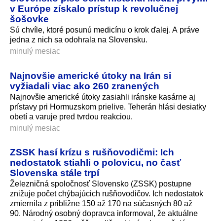
v Európe získalo prístup k revolučnej
šošovke
Sú chvíle, ktoré posunú medicínu o krok ďalej. A práve
jedna z nich sa odohrala na Slovensku.
minulý mesiac
Najnovšie americké útoky na Irán si
vyžiadali viac ako 260 zranených
Najnovšie americké útoky zasiahli iránske kasárne aj
prístavy pri Hormuzskom prielive. Teherán hlási desiatky
obetí a varuje pred tvrdou reakciou.
minulý mesiac
ZSSK hasí krízu s rušňovodičmi: Ich
nedostatok stiahli o polovicu, no časť
Slovenska stále trpí
Železničná spoločnosť Slovensko (ZSSK) postupne
znižuje počet chýbajúcich rušňovodičov. Ich nedostatok
zmiernila z približne 150 až 170 na súčasných 80 až
90. Národný osobný dopravca informoval, že aktuálne