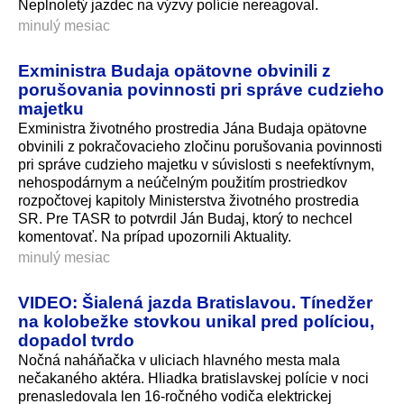
Neplnoletý jazdec na výzvy polície nereagoval.
minulý mesiac
Exministra Budaja opätovne obvinili z
porušovania povinnosti pri správe cudzieho
majetku
Exministra životného prostredia Jána Budaja opätovne
obvinili z pokračovacieho zločinu porušovania povinnosti
pri správe cudzieho majetku v súvislosti s neefektívnym,
nehospodárnym a neúčelným použitím prostriedkov
rozpočtovej kapitoly Ministerstva životného prostredia
SR. Pre TASR to potvrdil Ján Budaj, ktorý to nechcel
komentovať. Na prípad upozornili Aktuality.
minulý mesiac
VIDEO: Šialená jazda Bratislavou. Tínedžer
na kolobežke stovkou unikal pred políciou,
dopadol tvrdo
Nočná naháňačka v uliciach hlavného mesta mala
nečakaného aktéra. Hliadka bratislavskej polície v noci
prenasledovala len 16-ročného vodiča elektrickej