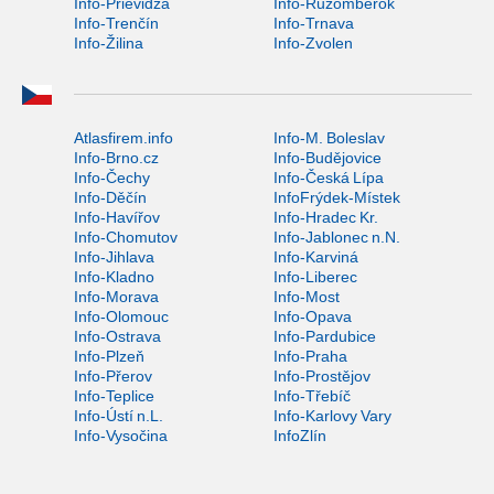
Info-Prievidza
Info-Ružomberok
Info-Trenčín
Info-Trnava
Info-Žilina
Info-Zvolen
Atlasfirem.info
Info-M. Boleslav
Info-Brno.cz
Info-Budějovice
Info-Čechy
Info-Česká Lípa
Info-Děčín
InfoFrýdek-Místek
Info-Havířov
Info-Hradec Kr.
Info-Chomutov
Info-Jablonec n.N.
Info-Jihlava
Info-Karviná
Info-Kladno
Info-Liberec
Info-Morava
Info-Most
Info-Olomouc
Info-Opava
Info-Ostrava
Info-Pardubice
Info-Plzeň
Info-Praha
Info-Přerov
Info-Prostějov
Info-Teplice
Info-Třebíč
Info-Ústí n.L.
Info-Karlovy Vary
Info-Vysočina
InfoZlín