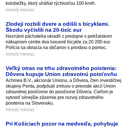
kolobežky, ktorý uháňal rýchlosťou 100 km/h.
minulý mesiac
Zlodeji rozbili dvere a odišli s bicyklami.
Škodu vyčíslili na 20-tisíc eur
Neznámi páchatelia ukradli z predajne v petržalskom
nákupnom centre dva luxusné bicykle za 20 200 eur.
Polícia sa obracia na občanov s prosbou o pomoc.
minulý mesiac
Veľký otras na trhu zdravotného poistenia:
Dôvera kupuje Union zdravotnú poisťovňu
Achmea B.V., akcionár Unionu, a Dôvera, člen investičnej
skupiny Penta, podpísali zmluvu o prevode akcií Union
zdravotnej poisťovne do poisťovne Dôvera. Cieľom je
vytvoriť silnejšie zázemie pre rozvoj zdravotného
poistenia na Slovensku.
minulý mesiac
Pri Košiciach pozor na medveďa, pohybuje