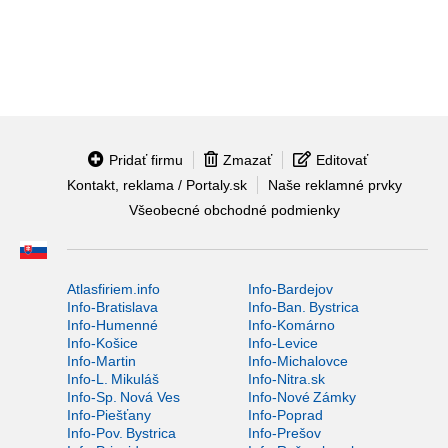
Pridať firmu
Zmazať
Editovať
Kontakt, reklama / Portaly.sk
Naše reklamné prvky
Všeobecné obchodné podmienky
Atlasfiriem.info
Info-Bardejov
Info-Bratislava
Info-Ban. Bystrica
Info-Humenné
Info-Komárno
Info-Košice
Info-Levice
Info-Martin
Info-Michalovce
Info-L. Mikuláš
Info-Nitra.sk
Info-Sp. Nová Ves
Info-Nové Zámky
Info-Piešťany
Info-Poprad
Info-Pov. Bystrica
Info-Prešov