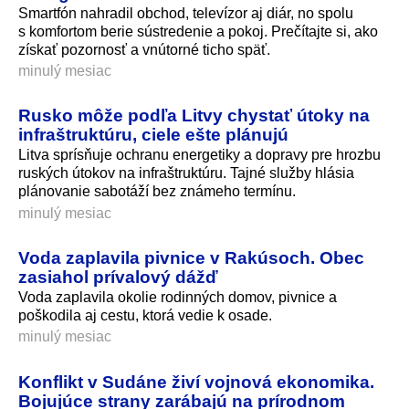
Smartfón nahradil obchod, televízor aj diár, no spolu
s komfortom berie sústredenie a pokoj. Prečítajte si, ako
získať pozornosť a vnútorné ticho späť.
minulý mesiac
Rusko môže podľa Litvy chystať útoky na
infraštruktúru, ciele ešte plánujú
Litva sprísňuje ochranu energetiky a dopravy pre hrozbu
ruských útokov na infraštruktúru. Tajné služby hlásia
plánovanie sabotáží bez známeho termínu.
minulý mesiac
Voda zaplavila pivnice v Rakúsoch. Obec
zasiahol prívalový dážď
Voda zaplavila okolie rodinných domov, pivnice a
poškodila aj cestu, ktorá vedie k osade.
minulý mesiac
Konflikt v Sudáne živí vojnová ekonomika.
Bojujúce strany zarábajú na prírodnom