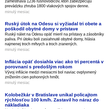
zamestnáva 1236 rušňovodičov, ktorí zabezpečujú
prevádzku zhruba 1800 vlakových spojov denne.
minulý mesiac
Ruský útok na Odesu si vyžiadal tri obete a
poškodil obytné domy v prístave
Ruský nálet na Odesu opäť mieril na prístavy a zásobníky
paliva. Pri útoku boli zasiahnuté obytné domy, hlásia
najmenej troch mŕtvych a troch zranených.
minulý mesiac
Inflácia opäť dosiahla viac ako tri percentá v
porovnaní s predošlým rokom
Vývoj inflácie medzi mesiacmi bol naviac ovplyvnený
znížením cien pohonných hmôt.
minulý mesiac
Kolobežkár v Bratislave unikal policajtom
rýchlosťou 100 km/h. Zastavil ho náraz do
nákladiaka