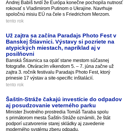
Andrej Babiš tvrdí že Európa konečne pochopila nutnosť
rokovať s Vladimirom Putinom o Ukrajine. Navrhuje
spoločnú misiu EÚ na čele s Friedrichom Merzom.
tento rok
Už zajtra sa začína Paradajs Photo Fest v
Banskej Štiavnici. Výstavy si pozriete na
atypických miestach, napríklad aj v
posilňovni
Banská Štiavnica sa opäť stane mestom súčasnej
fotografie. Otváracím víkendom 5. – 7. júna začne už
zajtra 3. ročník festivalu Paradajs Photo Fest, ktorý
prinesie 17 výstav a site-specific inštalácií.
tento rok
Šaštín-Stráže čakajú investície do odpadov
aj posudzovanie veterného parku
Minister životného prostredia Tomáš Taraba spolu
s primátorom mesta Šaštín-Stráže oznámili, že štát
podporí uzatvorenie starej skládky aj zavedenie
moderného systému zberu odpadu.