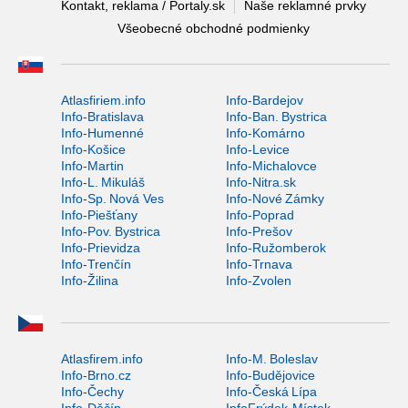
Kontakt, reklama / Portaly.sk
Naše reklamné prvky
Všeobecné obchodné podmienky
Atlasfiriem.info
Info-Bardejov
Info-Bratislava
Info-Ban. Bystrica
Info-Humenné
Info-Komárno
Info-Košice
Info-Levice
Info-Martin
Info-Michalovce
Info-L. Mikuláš
Info-Nitra.sk
Info-Sp. Nová Ves
Info-Nové Zámky
Info-Piešťany
Info-Poprad
Info-Pov. Bystrica
Info-Prešov
Info-Prievidza
Info-Ružomberok
Info-Trenčín
Info-Trnava
Info-Žilina
Info-Zvolen
Atlasfirem.info
Info-M. Boleslav
Info-Brno.cz
Info-Budějovice
Info-Čechy
Info-Česká Lípa
Info-Děčín
InfoFrýdek-Místek