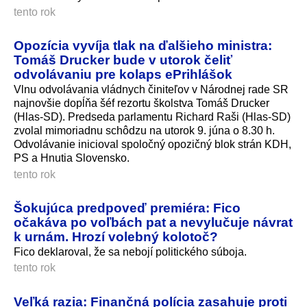
tento rok
Opozícia vyvíja tlak na ďalšieho ministra:
Tomáš Drucker bude v utorok čeliť
odvolávaniu pre kolaps ePrihlášok
Vlnu odvolávania vládnych činiteľov v Národnej rade SR
najnovšie dopĺňa šéf rezortu školstva Tomáš Drucker
(Hlas-SD). Predseda parlamentu Richard Raši (Hlas-SD)
zvolal mimoriadnu schôdzu na utorok 9. júna o 8.30 h.
Odvolávanie inicioval spoločný opozičný blok strán KDH,
PS a Hnutia Slovensko.
tento rok
Šokujúca predpoveď premiéra: Fico
očakáva po voľbách pat a nevylučuje návrat
k urnám. Hrozí volebný kolotoč?
Fico deklaroval, že sa nebojí politického súboja.
tento rok
Veľká razia: Finančná polícia zasahuje proti