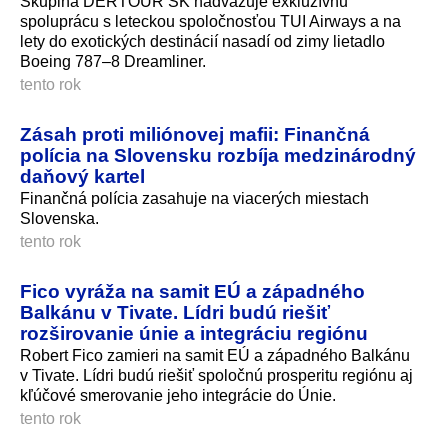
Skupina DERTOUR SK nadväzuje exkluzívnu
spoluprácu s leteckou spoločnosťou TUI Airways a na
lety do exotických destinácií nasadí od zimy lietadlo
Boeing 787–8 Dreamliner.
tento rok
Zásah proti miliónovej mafii: Finančná
polícia na Slovensku rozbíja medzinárodný
daňový kartel
Finančná polícia zasahuje na viacerých miestach
Slovenska.
tento rok
Fico vyráža na samit EÚ a západného
Balkánu v Tivate. Lídri budú riešiť
rozširovanie únie a integráciu regiónu
Robert Fico zamieri na samit EÚ a západného Balkánu
v Tivate. Lídri budú riešiť spoločnú prosperitu regiónu aj
kľúčové smerovanie jeho integrácie do Únie.
tento rok