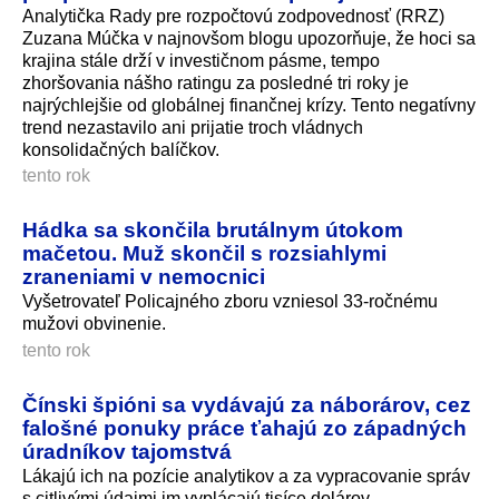
Analytička Rady pre rozpočtovú zodpovednosť (RRZ)
Zuzana Múčka v najnovšom blogu upozorňuje, že hoci sa
krajina stále drží v investičnom pásme, tempo
zhoršovania nášho ratingu za posledné tri roky je
najrýchlejšie od globálnej finančnej krízy. Tento negatívny
trend nezastavilo ani prijatie troch vládnych
konsolidačných balíčkov.
tento rok
Hádka sa skončila brutálnym útokom
mačetou. Muž skončil s rozsiahlymi
zraneniami v nemocnici
Vyšetrovateľ Policajného zboru vzniesol 33-ročnému
mužovi obvinenie.
tento rok
Čínski špióni sa vydávajú za náborárov, cez
falošné ponuky práce ťahajú zo západných
úradníkov tajomstvá
Lákajú ich na pozície analytikov a za vypracovanie správ
s citlivými údajmi im vyplácajú tisíce dolárov.