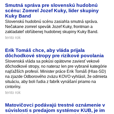
Smutná správa pre slovenskú hudobnú
scénu: Zomrel Jozef Kuky, líder skupiny
Kuky Band
Slovenskú hudobnú scénu zasiahla smutná správa.
Nečakane zomrel spevák Jozef Kuky, frontman a
zakladateľ obľúbenej hudobnej skupiny Kuky Band.
tento rok
Erik Tomáš chce, aby vláda prijala
dôchodkové stropy pre rizikové povolania
Slovenská vláda sa pokúsi opätovne zaviesť vekové
dôchodkové stropy, no nateraz len pre vybrané kategórie
najťažších profesií. Minister práce Erik Tomáš (Hlas-SD)
na zjazde Odborového zväzu KOVO vyhlásil, že odmieta
situáciu, aby boli ľudia z fabrík vynášaní priamo na
cintoríny.
tento rok
Matovičovci podávajú trestné oznámenie v
súvislosti s predajom systémov KUB, je im