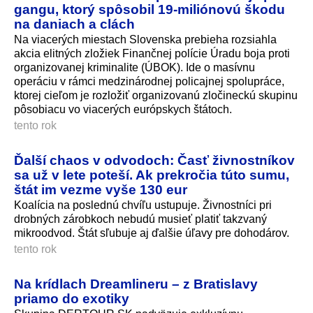
gangu, ktorý spôsobil 19-miliónovú škodu
na daniach a clách
Na viacerých miestach Slovenska prebieha rozsiahla
akcia elitných zložiek Finančnej polície Úradu boja proti
organizovanej kriminalite (ÚBOK). Ide o masívnu
operáciu v rámci medzinárodnej policajnej spolupráce,
ktorej cieľom je rozložiť organizovanú zločineckú skupinu
pôsobiacu vo viacerých európskych štátoch.
tento rok
Ďalší chaos v odvodoch: Časť živnostníkov
sa už v lete poteší. Ak prekročia túto sumu,
štát im vezme vyše 130 eur
Koalícia na poslednú chvíľu ustupuje. Živnostníci pri
drobných zárobkoch nebudú musieť platiť takzvaný
mikroodvod. Štát sľubuje aj ďalšie úľavy pre dohodárov.
tento rok
Na krídlach Dreamlineru – z Bratislavy
priamo do exotiky