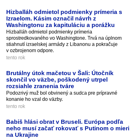
Hizballáh odmietol podmienky prímeria s
Izraelom. Kásim označil návrh z
Washingtonu za kapituláciu a porážku
Hizballáh odmietol podmienky prímeria
sprostredkovaného vo Washingtone. Trvá na úplnom
stiahnutí izraelskej armády z Libanonu a pokračuje
v ozbrojenom odpore.
tento rok
Brutálny útok mačetou v Šali: Útočník
skončil vo väzbe, poškodený utrpel
rozsiahle zranenia tváre
Podozrivý muž bol obvinený a sudca pre prípravné
konanie ho vzal do väzby.
tento rok
Babiš hlási obrat v Bruseli. Európa podľa
neho musí začať rokovať s Putinom o mieri
na Ukrajine