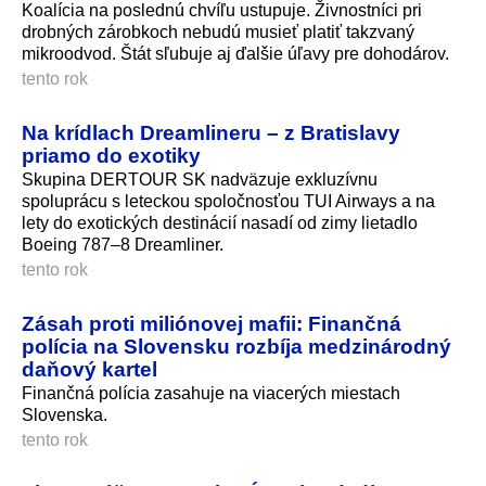
Koalícia na poslednú chvíľu ustupuje. Živnostníci pri
drobných zárobkoch nebudú musieť platiť takzvaný
mikroodvod. Štát sľubuje aj ďalšie úľavy pre dohodárov.
tento rok
Na krídlach Dreamlineru – z Bratislavy
priamo do exotiky
Skupina DERTOUR SK nadväzuje exkluzívnu
spoluprácu s leteckou spoločnosťou TUI Airways a na
lety do exotických destinácií nasadí od zimy lietadlo
Boeing 787–8 Dreamliner.
tento rok
Zásah proti miliónovej mafii: Finančná
polícia na Slovensku rozbíja medzinárodný
daňový kartel
Finančná polícia zasahuje na viacerých miestach
Slovenska.
tento rok