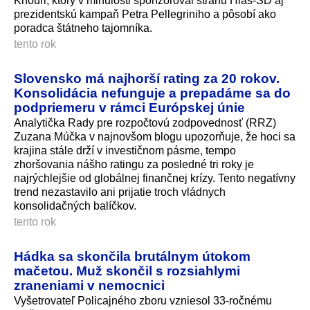
Khouri, ktorý v minulosti sponzoroval stranu Hlas-SD aj
prezidentskú kampaň Petra Pellegriniho a pôsobí ako
poradca štátneho tajomníka.
tento rok
Slovensko má najhorší rating za 20 rokov.
Konsolidácia nefunguje a prepadáme sa do
podpriemeru v rámci Európskej únie
Analytička Rady pre rozpočtovú zodpovednosť (RRZ)
Zuzana Múčka v najnovšom blogu upozorňuje, že hoci sa
krajina stále drží v investičnom pásme, tempo
zhoršovania nášho ratingu za posledné tri roky je
najrýchlejšie od globálnej finančnej krízy. Tento negatívny
trend nezastavilo ani prijatie troch vládnych
konsolidačných balíčkov.
tento rok
Hádka sa skončila brutálnym útokom
mačetou. Muž skončil s rozsiahlymi
zraneniami v nemocnici
Vyšetrovateľ Policajného zboru vzniesol 33-ročnému