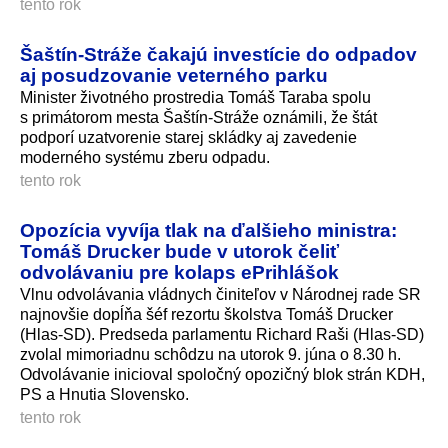
tento rok
Šaštín-Stráže čakajú investície do odpadov
aj posudzovanie veterného parku
Minister životného prostredia Tomáš Taraba spolu
s primátorom mesta Šaštín-Stráže oznámili, že štát
podporí uzatvorenie starej skládky aj zavedenie
moderného systému zberu odpadu.
tento rok
Opozícia vyvíja tlak na ďalšieho ministra:
Tomáš Drucker bude v utorok čeliť
odvolávaniu pre kolaps ePrihlášok
Vlnu odvolávania vládnych činiteľov v Národnej rade SR
najnovšie dopĺňa šéf rezortu školstva Tomáš Drucker
(Hlas-SD). Predseda parlamentu Richard Raši (Hlas-SD)
zvolal mimoriadnu schôdzu na utorok 9. júna o 8.30 h.
Odvolávanie inicioval spoločný opozičný blok strán KDH,
PS a Hnutia Slovensko.
tento rok