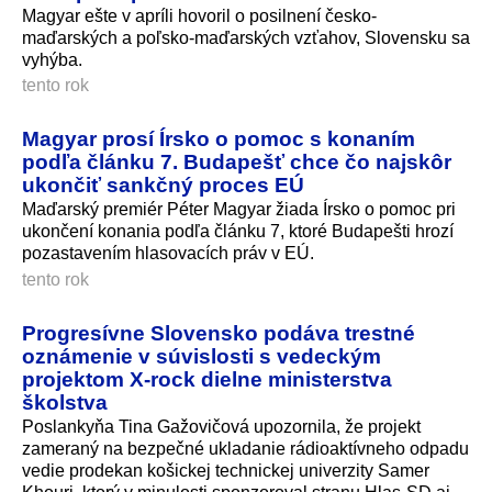
Magyar ešte v apríli hovoril o posilnení česko-
maďarských a poľsko-maďarských vzťahov, Slovensku sa
vyhýba.
tento rok
Magyar prosí Írsko o pomoc s konaním
podľa článku 7. Budapešť chce čo najskôr
ukončiť sankčný proces EÚ
Maďarský premiér Péter Magyar žiada Írsko o pomoc pri
ukončení konania podľa článku 7, ktoré Budapešti hrozí
pozastavením hlasovacích práv v EÚ.
tento rok
Progresívne Slovensko podáva trestné
oznámenie v súvislosti s vedeckým
projektom X-rock dielne ministerstva
školstva
Poslankyňa Tina Gažovičová upozornila, že projekt
zameraný na bezpečné ukladanie rádioaktívneho odpadu
vedie prodekan košickej technickej univerzity Samer