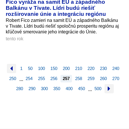
Fico vyráža na samit EÚ a západného
Balkánu v Tivate. Lídri budú riešiť
rozširovanie únie a integráciu regiónu
Robert Fico zamieri na samit EÚ a západného Balkánu
v Tivate. Lídri budú riešiť spoločnú prosperitu regiónu aj
kľúčové smerovanie jeho integrácie do Únie.
tento rok
1
50
100
150
200
210
220
230
240
250
254
255
256
257
258
259
260
270
…
280
290
300
350
400
450
500
…