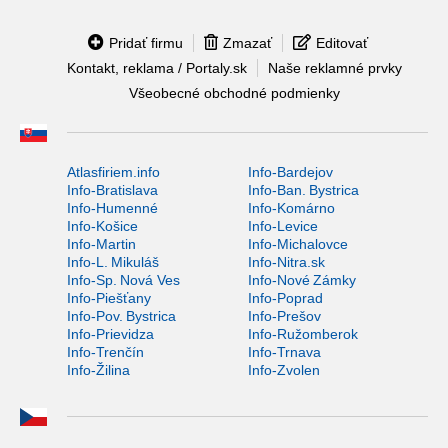
Pridať firmu
Zmazať
Editovať
Kontakt, reklama / Portaly.sk
Naše reklamné prvky
Všeobecné obchodné podmienky
Atlasfiriem.info
Info-Bardejov
Info-Bratislava
Info-Ban. Bystrica
Info-Humenné
Info-Komárno
Info-Košice
Info-Levice
Info-Martin
Info-Michalovce
Info-L. Mikuláš
Info-Nitra.sk
Info-Sp. Nová Ves
Info-Nové Zámky
Info-Piešťany
Info-Poprad
Info-Pov. Bystrica
Info-Prešov
Info-Prievidza
Info-Ružomberok
Info-Trenčín
Info-Trnava
Info-Žilina
Info-Zvolen