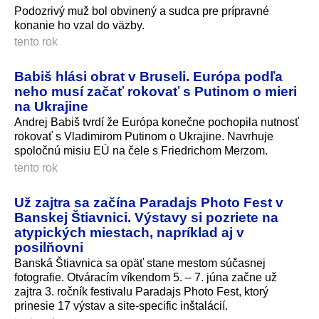
Podozrivý muž bol obvinený a sudca pre prípravné
konanie ho vzal do väzby.
tento rok
Babiš hlási obrat v Bruseli. Európa podľa
neho musí začať rokovať s Putinom o mieri
na Ukrajine
Andrej Babiš tvrdí že Európa konečne pochopila nutnosť
rokovať s Vladimirom Putinom o Ukrajine. Navrhuje
spoločnú misiu EÚ na čele s Friedrichom Merzom.
tento rok
Už zajtra sa začína Paradajs Photo Fest v
Banskej Štiavnici. Výstavy si pozriete na
atypických miestach, napríklad aj v
posilňovni
Banská Štiavnica sa opäť stane mestom súčasnej
fotografie. Otváracím víkendom 5. – 7. júna začne už
zajtra 3. ročník festivalu Paradajs Photo Fest, ktorý
prinesie 17 výstav a site-specific inštalácií.