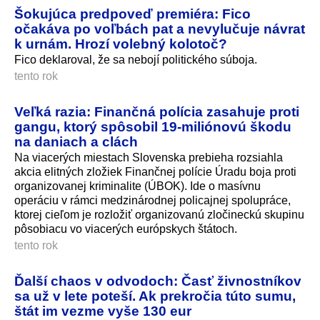
Šokujúca predpoveď premiéra: Fico
očakáva po voľbách pat a nevylučuje návrat
k urnám. Hrozí volebný kolotoč?
Fico deklaroval, že sa nebojí politického súboja.
tento rok
Veľká razia: Finančná polícia zasahuje proti
gangu, ktorý spôsobil 19-miliónovú škodu
na daniach a clách
Na viacerých miestach Slovenska prebieha rozsiahla
akcia elitných zložiek Finančnej polície Úradu boja proti
organizovanej kriminalite (ÚBOK). Ide o masívnu
operáciu v rámci medzinárodnej policajnej spolupráce,
ktorej cieľom je rozložiť organizovanú zločineckú skupinu
pôsobiacu vo viacerých európskych štátoch.
tento rok
Ďalší chaos v odvodoch: Časť živnostníkov
sa už v lete poteší. Ak prekročia túto sumu,
štát im vezme vyše 130 eur