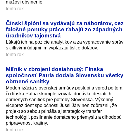
mužovi obvinenie.
tento rok
Čínski špióni sa vydávajú za náborárov, cez
falošné ponuky práce ťahajú zo západných
úradníkov tajomstvá
Lákajú ich na pozície analytikov a za vypracovanie správ
s citlivými údajmi im vyplácajú tisíce dolárov.
tento rok
Míľnik v zbrojení dosiahnutý: Fínska
spoločnosť Patria dodala Slovensku všetky
obrnené sanitky
Modernizácia slovenskej armády postúpila vpred po tom,
čo fínska Patria skompletizovala dodávku desiatich
obrnených sanitiek pre potreby Slovenska. Výkonný
viceprezident spoločnosti Jussi Järvinen zdôraznil, že
projekt so sebou prináša aj strategický transfer
technológií, posilnenie domáceho priemyslu a dlhodobú
pripravenosť krajiny.
tento rok