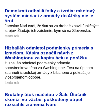
Demokrati odhalili fotky a tvrdia: raketový
systém mieriaci z armády do Afriky nie je
šrot
Jaroslav Naď tvrdí, že štát sa za drobné zbavil funkčných
strojov. Žiadajú ich zaistenie, kým sú na Slovensku.
tento rok
Hizballáh odmietol podmienky prímeria s
Izraelom. Kásim označil návrh z
Washingtonu za kapituláciu a porážku
Hizballáh odmietol podmienky prímeria
sprostredkovaného vo Washingtone. Trvá na úplnom
stiahnutí izraelskej armády z Libanonu a pokračuje
v ozbrojenom odpore.
tento rok
Brutálny útok mačetou v Šali: Útočník
skončil vo väzbe, poškodený utrpel
rozsiahle zranenia tváre